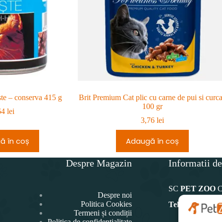
ste – conserva 415 g
Brit Premium Cat plic cu carne de pui si curc
100 gr
64
lei
3,76
lei
ă în coș
Adaugă în coș
Despre Magazin
Informatii de
SC
PET ZOO
Despre noi
Politica Cookies
Telefon:
Termeni și condiții
Politica de confidențialitate