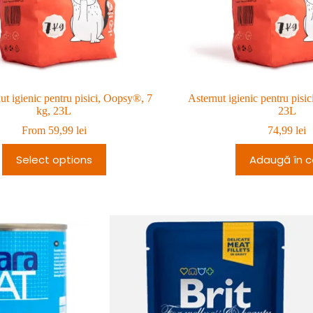
ut igienic pentru pisici, Oopsy®, 7
Asternut igienic pentru pisi
kg, 23L
23L
From
59,99
lei
74,99
lei
Select options
Adaugă în c