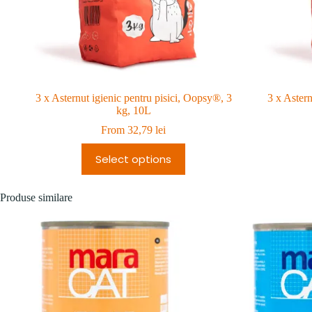
3 x Asternut igienic pentru pisici, Oopsy®, 3
3 x Astern
kg, 10L
From
32,79
lei
Select options
Produse similare