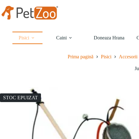
Sari
la
conținut
Pisici
Caini
Doneaza Hrana
O
Prima pagină
Pisici
Accesorii 
Ju
STOC EPUIZAT