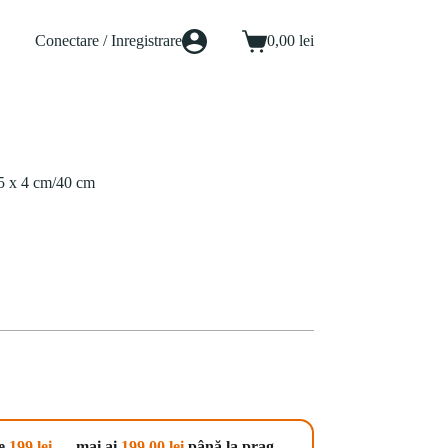
Conectare / Inregistrare
0,00
lei
Coș
de
cumpărături
 5 x 4 cm/40 cm
te
199 lei
— mai ai
199,00
lei
până la prag.