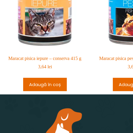
Maracat pisica iepure – conserva 415 g
Maracat pisica pe
3,64
lei
3,
Adaugă în coș
Adaug