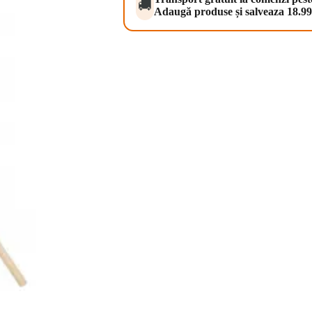
🚚
Adaugă produse și salveaza 18.99 