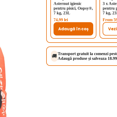
Asternut igienic
3 x Aste
pentru pisici, Oopsy®,
pentru p
7 kg, 23L
7 kg, 2
74,99
lei
From
5
Adaugă în coș
Vezi
Transport gratuit la comenzi pes
🚚
Adaugă produse și salveaza 18.99 