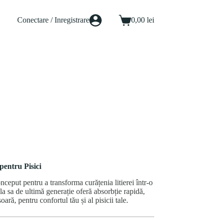
Conectare / Inregistrare
0,00
lei
Coș
de
cumpărături
entru Pisici
eput pentru a transforma curățenia litierei într-o
ula sa de ultimă generație oferă absorbție rapidă,
oară, pentru confortul tău și al pisicii tale.