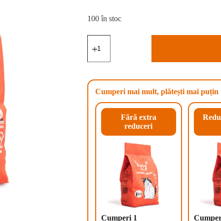
100 în stoc
Cantitate
Asternut
igienic
pentru
pisici,
Oopsy®,
7
Cumperi mai mult, plătești mai puțin
kg,
23L
Fără extra
Redu
reduceri
Cumperi 1
Cumper