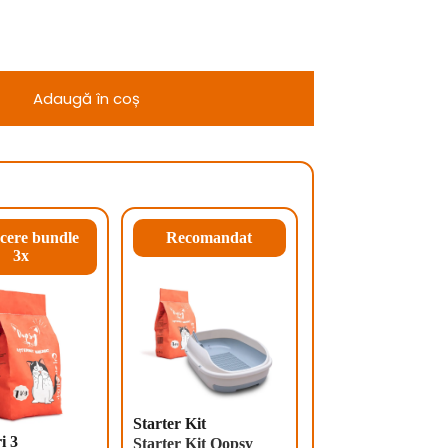
Adaugă în coș
cere bundle
Recomandat
3x
Starter Kit
i 3
Starter Kit Oopsy