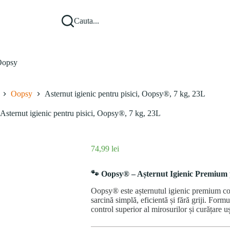
Cauta...
opsy
Oopsy
Asternut igienic pentru pisici, Oopsy®, 7 kg, 23L
Asternut igienic pentru pisici, Oopsy®, 7 kg, 23L
74,99
lei
🐾 Oopsy® – Așternut Igienic Premium p
Oopsy® este așternutul igienic premium conc
sarcină simplă, eficientă și fără griji. Form
control superior al mirosurilor și curățare uș