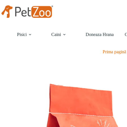
Sari
la
conținut
Pisici
Caini
Doneaza Hrana
O
Prima pagină