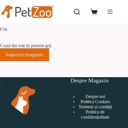
Sari
la
conținut
Coș
de
cumpărături
Coș
Coșul tău este în prezent gol.
Înapoi la magazin
Despre Magazin
Despre noi
Politica Cookies
Termeni și condiții
Politica de
confidențialitate