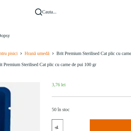
Cauta...
opsy
tru pisici
Hrană umedă
Brit Premium Sterilised Cat plic cu carn
it Premium Sterilised Cat plic cu carne de pui 100 gr
3,76
lei
50 în stoc
Cantitate
Brit