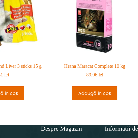
d Liver 3 sticks 15 g
Hrana Maracat Complete 10 kg
81
lei
89,96
lei
ă în coș
Adaugă în coș
Despre Magazin
Informatii de