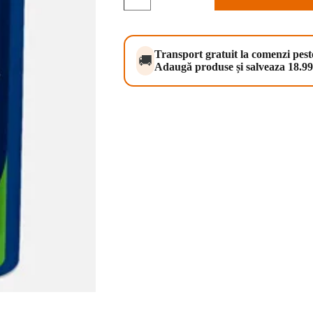
Premium
Sterilised
Cat
plic
cu
Transport gratuit la comenzi pes
🚚
carne
Adaugă produse și salveaza 18.99 
de
pui
100
gr