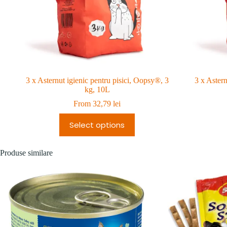
3 x Asternut igienic pentru pisici, Oopsy®, 3
3 x Astern
kg, 10L
From
32,79
lei
Select options
Produse similare