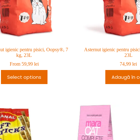
ut igienic pentru pisici, Oopsy®, 7
Asternut igienic pentru pisi
kg, 23L
23L
From
59,99
lei
74,99
lei
Select options
Adaugă în c