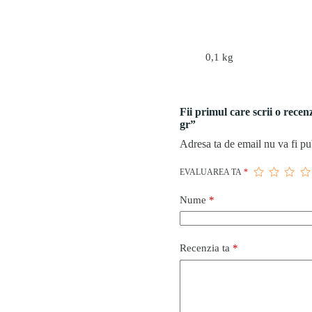
0,1 kg
Fii primul care scrii o rece
gr”
Adresa ta de email nu va fi pu
EVALUAREA TA
*
Nume
*
Recenzia ta
*