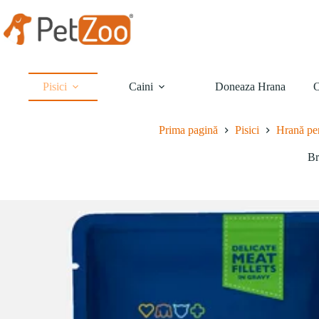
Sari
la
conținut
Pisici
Caini
Doneaza Hrana
O
Prima pagină
Pisici
Hrană pen
Br