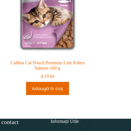
Calibra Cat Pouch Premium Line Kitten
Sanal Cat Lamb 
Salmon 100 g
4,19
lei
Adaugă în coș
Adau
 contact
Informații Utile