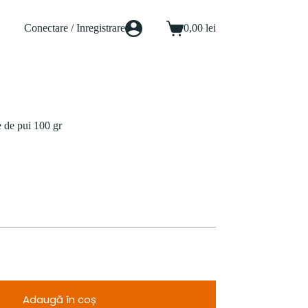
Conectare / Inregistrare
0,00
lei
Coș
de
cumpărături
e de pui 100 gr
Adaugă în coș