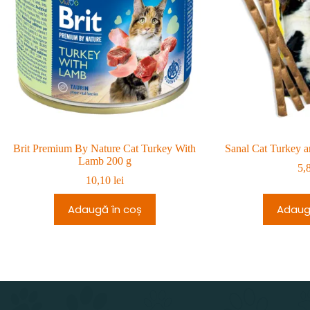
Brit Premium By Nature Cat Turkey With
Sanal Cat Turkey an
Lamb 200 g
5,
10,10
lei
Adaugă în coș
Adaug