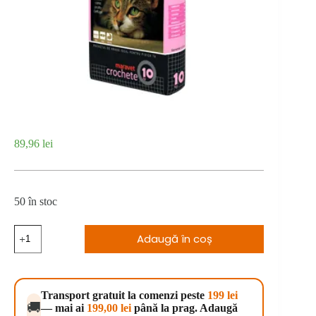
89,96
lei
50 în stoc
Cantitate
Adaugă în coș
Hrana
Maracat
Complete
10
kg
Transport gratuit la comenzi peste
199 lei
🚚
— mai ai
199,00
lei
până la prag. Adaugă