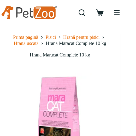
Sari
la
conținut
Coș
de
cumpărături
Prima pagină
Pisici
Hrană pentru pisici
Hrană uscată
Hrana Maracat Complete 10 kg
Hrana Maracat Complete 10 kg