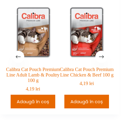
prețuri:
199,99 lei
240,98 lei
până
până
la
la
229,99 lei.
270,98 lei.
Calibra Cat Pouch Premium
Calibra Cat Pouch Premium
Brit Pre
Line Adult Lamb & Poultry
Line Chicken & Beef 100 g
Family Var
100 g
4,19
lei
4
4,19
lei
Adaugă în coș
Adaugă în coș
Adau