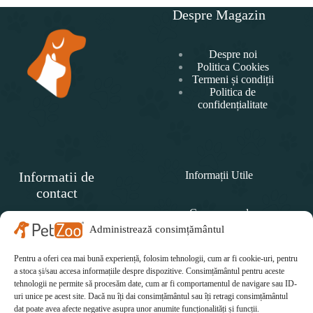
Despre Magazin
Despre noi
Politica Cookies
Termeni și condiții
Politica de
confidențialitate
Informatii de
Informații Utile
contact
Cum comand
SC
PET
Administrează consimțământul
Politica de retur
ZOO
CONCEPT SRL
Pentru a oferi cea mai bună experiență, folosim tehnologii, cum ar fi cookie-uri, pentru
Cum plătesc
Telefon:
a stoca și/sau accesa informațiile despre dispozitive. Consimțământul pentru aceste
tehnologii ne permite să procesăm date, cum ar fi comportamentul de navigare sau ID-
Cum se livrează
0771 415 812
uri unice pe acest site. Dacă nu îți dai consimțământul sau îți retragi consimțământul
Email:
dat poate avea afecte negative asupra unor anumite funcționalități și funcții.