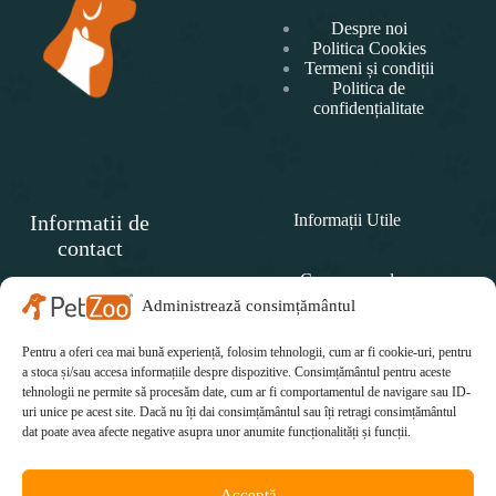
Despre noi
Politica Cookies
Termeni și condiții
Politica de
confidențialitate
Informatii de
Informații Utile
contact
Cum comand
SC
PET
Administrează consimțământul
Politica de retur
ZOO
CONCEPT SRL
Pentru a oferi cea mai bună experiență, folosim tehnologii, cum ar fi cookie-uri, pentru
Cum plătesc
Telefon:
a stoca și/sau accesa informațiile despre dispozitive. Consimțământul pentru aceste
tehnologii ne permite să procesăm date, cum ar fi comportamentul de navigare sau ID-
Cum se livrează
0771 415 812
uri unice pe acest site. Dacă nu îți dai consimțământul sau îți retragi consimțământul
Email:
dat poate avea afecte negative asupra unor anumite funcționalități și funcții.
office@petzoo.ro
Acceptă