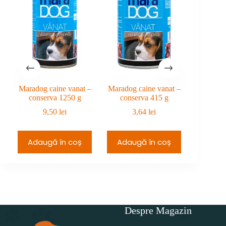
la
229,99 lei.
270,98 lei.
Maradog caine vanat –
Maradog caine vanat –
Calibra D
conserva 1250 g
conserva 415 g
9,50
lei
3,64
lei
25
Adaugă în coș
Adaugă în coș
Adau
Despre Magazin