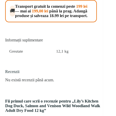
Salmon
Transport gratuit la comenzi peste
199 lei
and
🚚
— mai ai
199,00
lei
până la prag. Adaugă
Venison
produse și salveaza 18.99 lei pe transport.
Wild
Woodland
Walk
Adult
Dry
Food
Informații suplimentare
12
kg
Greutate
12,1 kg
Recenzii
Nu există recenzii până acum.
Fii primul care scrii o recenzie pentru „Lily’s Kitchen
Dog Duck, Salmon and Venison Wild Woodland Walk
Adult Dry Food 12 kg”