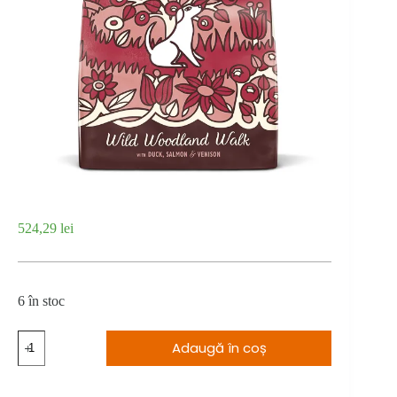
524,29
lei
6 în stoc
Cantitate
Adaugă în coș
Lily's
Kitchen
Dog
Duck,