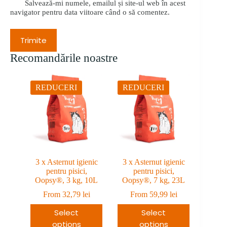
Salvează-mi numele, emailul și site-ul web în acest
navigator pentru data viitoare când o să comentez.
Trimite
Recomandările noastre
REDUCERI
REDUCERI
3 x Asternut igienic
3 x Asternut igienic
pentru pisici,
pentru pisici,
Oopsy®, 3 kg, 10L
Oopsy®, 7 kg, 23L
From
32,79
lei
From
59,99
lei
Select
Select
options
options