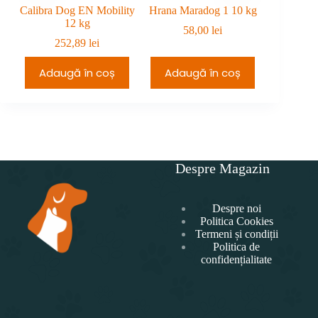
Calibra Dog EN Mobility
Hrana Maradog 1 10 kg
Maradog 
12 kg
cons
58,00
lei
252,89
lei
3
Adaugă în coș
Adaugă în coș
Adau
Despre Magazin
Despre noi
Politica Cookies
Termeni și condiții
Politica de
confidențialitate