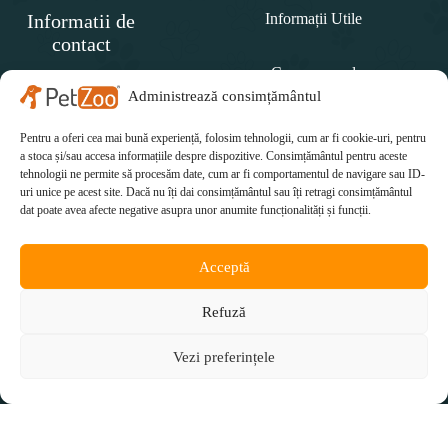
Informatii de
Informații Utile
contact
Cum comand
SC
PET
Administrează consimțământul
Politica de retur
ZOO
CONCEPT SRL
Pentru a oferi cea mai bună experiență, folosim tehnologii, cum ar fi cookie-uri, pentru
Cum plătesc
Telefon:
a stoca și/sau accesa informațiile despre dispozitive. Consimțământul pentru aceste
tehnologii ne permite să procesăm date, cum ar fi comportamentul de navigare sau ID-
Cum se livrează
0771 415 812
uri unice pe acest site. Dacă nu îți dai consimțământul sau îți retragi consimțământul
Email:
dat poate avea afecte negative asupra unor anumite funcționalități și funcții.
office@petzoo.ro
Acceptă
Refuză
Vezi preferințele
Copyright © 2026 petzoo.ro. All rights reserverd.