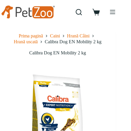
Sari
la
conținut
Coș
de
cumpărături
Prima pagină
Caini
Hrană Câini
Hrană uscată
Calibra Dog EN Mobility 2 kg
Calibra Dog EN Mobility 2 kg