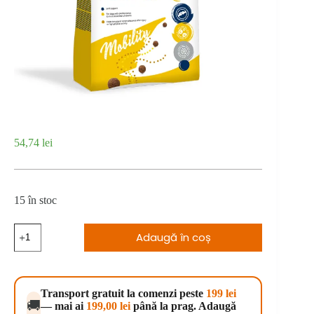
54,74
lei
15 în stoc
Cantitate
Adaugă în coș
Calibra
Dog
EN
Mobility
2
Transport gratuit la comenzi peste
199 lei
kg
🚚
— mai ai
199,00
lei
până la prag. Adaugă