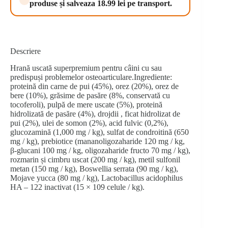
produse și salveaza 18.99 lei pe transport.
Descriere
Hrană uscată superpremium pentru câini cu sau
predispuși problemelor osteoarticulare.Ingrediente:
proteină din carne de pui (45%), orez (20%), orez de
bere (10%), grăsime de pasăre (8%, conservată cu
tocoferoli), pulpă de mere uscate (5%), proteină
hidrolizată de pasăre (4%), drojdii , ficat hidrolizat de
pui (2%), ulei de somon (2%), acid fulvic (0,2%),
glucozamină (1,000 mg / kg), sulfat de condroitină (650
mg / kg), prebiotice (mananoligozaharide 120 mg / kg,
β-glucani 100 mg / kg, oligozaharide fructo 70 mg / kg),
rozmarin și cimbru uscat (200 mg / kg), metil sulfonil
metan (150 mg / kg), Boswellia serrata (90 mg / kg),
Mojave yucca (80 mg / kg), Lactobacillus acidophilus
HA – 122 inactivat (15 × 109 celule / kg).