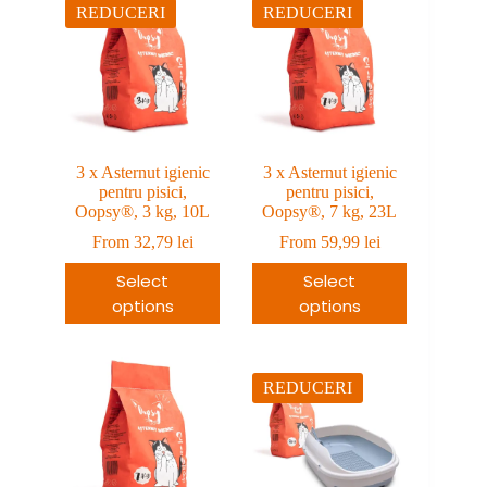
REDUCERI
REDUCERI
3 x Asternut igienic
3 x Asternut igienic
pentru pisici,
pentru pisici,
Oopsy®, 3 kg, 10L
Oopsy®, 7 kg, 23L
From
32,79
lei
From
59,99
lei
Select
Select
options
options
REDUCERI