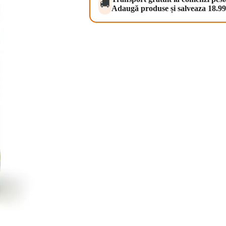
🚚
Adaugă produse și salveaza 18.99 