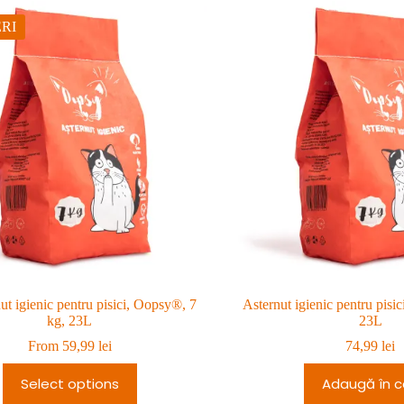
RI
ut igienic pentru pisici, Oopsy®, 7
Asternut igienic pentru pisi
kg, 23L
23L
From
59,99
lei
74,99
lei
Select options
Adaugă în c