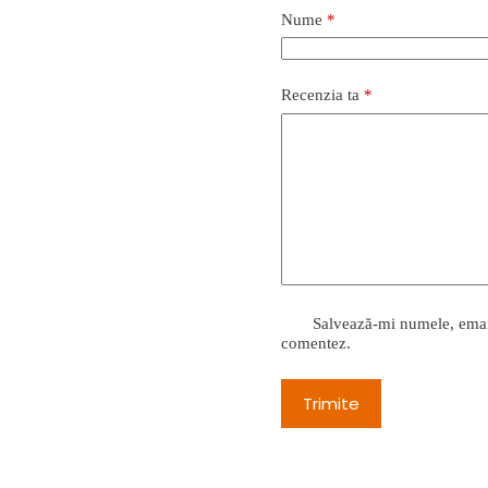
Nume
*
Recenzia ta
*
Salvează-mi numele, emailu
comentez.
Trimite