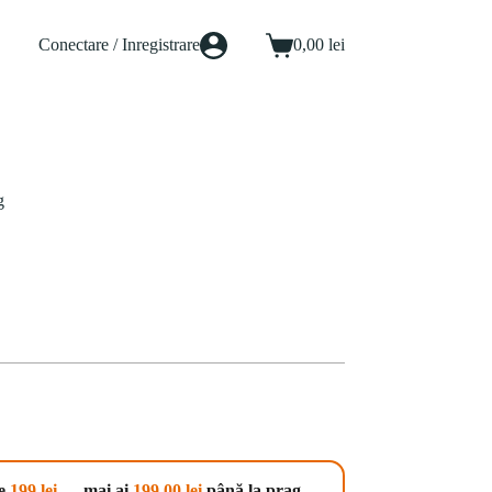
Conectare / Inregistrare
0,00
lei
Coș
de
cumpărături
g
te
199 lei
— mai ai
199,00
lei
până la prag.