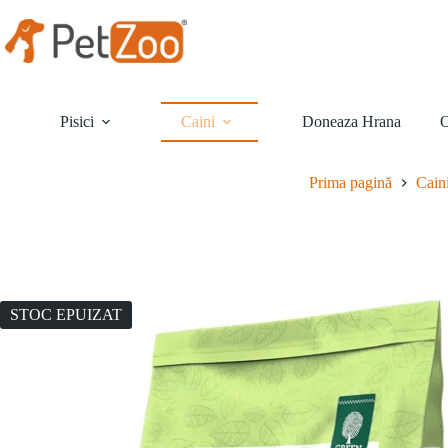
Sari
la
conținut
Pisici
Caini
Doneaza Hrana
O
Prima pagină
Cain
STOC EPUIZAT