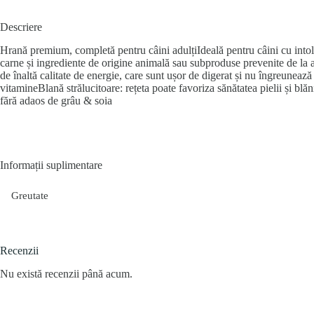
Descriere
Hrană premium, completă pentru câini adulțiIdeală pentru câini cu into
carne și ingrediente de origine animală sau subproduse prevenite de la a
de înaltă calitate de energie, care sunt ușor de digerat și nu îngreunează
vitamineBlană strălucitoare: rețeta poate favoriza sănătatea pielii și bl
fără adaos de grâu & soia
Informații suplimentare
Greutate
Recenzii
Nu există recenzii până acum.