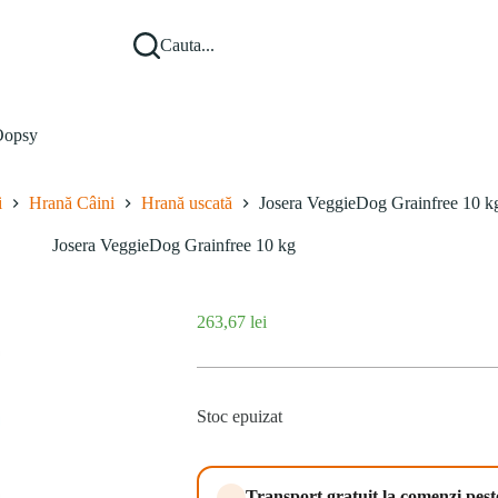
Cauta...
opsy
i
Hrană Câini
Hrană uscată
Josera VeggieDog Grainfree 10 k
Josera VeggieDog Grainfree 10 kg
263,67
lei
Stoc epuizat
Transport gratuit la comenzi pes