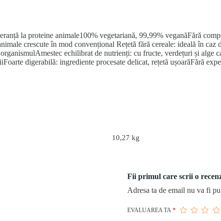
leranță la proteine animale100% vegetariană, 99,99% veganăFără compone
nimale crescute în mod convențional Rețetă fără cereale: ideală în caz de
 organismulAmestec echilibrat de nutrienți: cu fructe, verdețuri și alge c
ăniiFoarte digerabilă: ingrediente procesate delicat, rețetă ușoarăFără ex
10,27 kg
Fii primul care scrii o rec
Adresa ta de email nu va fi pu
EVALUAREA TA
*