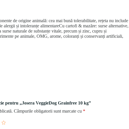
nte de origine animală: cea mai bună tolerabilitate, rețeta nu include
 alergii și intoleranțe alimentareCu cartofi & mazăre: surse alternative,
a surse naturale de substanțe vitale, precum și zinc, cupru și
perimente pe animale, OMG, arome, coloranți și conservanți artificiali,
enzie pentru „Josera VeggieDog Grainfree 10 kg”
blicată.
Câmpurile obligatorii sunt marcate cu
*