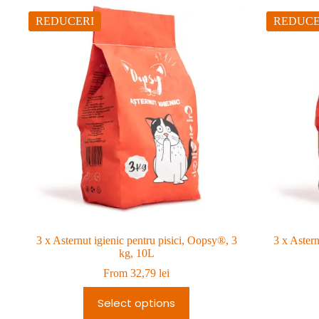
REDUCERI
REDUCE
3 x Asternut igienic pentru pisici, Oopsy®, 3
3 x Astern
kg, 10L
From
32,79
lei
Select options