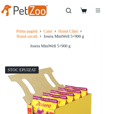
Sari
la
conținut
Coș
de
cumpărături
Prima pagină
Caini
Hrană Câini
Hrană uscată
Josera MiniWell 5×900 g
Josera MiniWell 5×900 g
STOC EPUIZAT