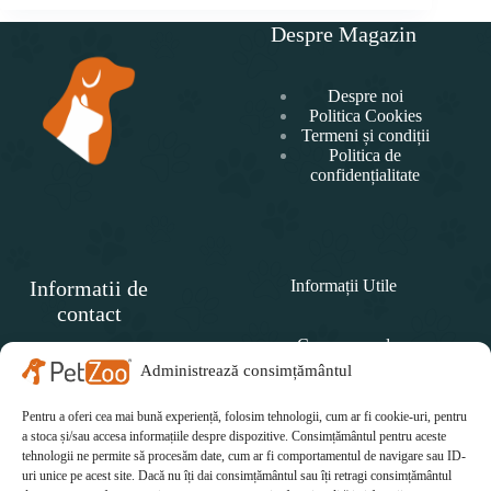
Despre Magazin
Despre noi
Politica Cookies
Termeni și condiții
Politica de
confidențialitate
Informatii de
Informații Utile
contact
Cum comand
SC
PET
Administrează consimțământul
Politica de retur
ZOO
CONCEPT SRL
Pentru a oferi cea mai bună experiență, folosim tehnologii, cum ar fi cookie-uri, pentru
Cum plătesc
Telefon:
a stoca și/sau accesa informațiile despre dispozitive. Consimțământul pentru aceste
tehnologii ne permite să procesăm date, cum ar fi comportamentul de navigare sau ID-
Cum se livrează
0771 415 812
uri unice pe acest site. Dacă nu îți dai consimțământul sau îți retragi consimțământul