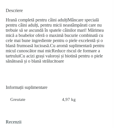
Descriere
Hrană completă pentru câini adulțiMâncare specială
pentru câini adulți, pentru micii neastâmpărati care nu
trebuie să se ascundă în spatele câinilor mari! Mărimea
mică a boabelor oferă o maximă bucurie combinată cu
cele mai bune ingrediente pentru o piele excelentă și o
blană frumoasă lucioasă.Cu aromă suplimentară pentru
micul cunoscător mai micReduce riscul de formare a
tartruluiCu acizi grași valoroși și biotină pentru o piele
sănătoasă și o blană strălucitoare
Informații suplimentare
Greutate
4,97 kg
Recenzii