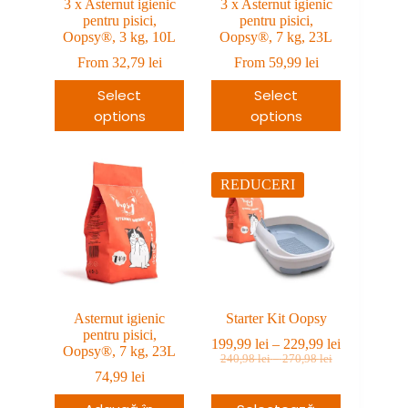
3 x Asternut igienic
3 x Asternut igienic
pentru pisici,
pentru pisici,
Oopsy®, 3 kg, 10L
Oopsy®, 7 kg, 23L
From
32,79
lei
From
59,99
lei
Select
Select
options
options
REDUCERI
Asternut igienic
Starter Kit Oopsy
pentru pisici,
Interval
199,99
lei
–
229,99
lei
Oopsy®, 7 kg, 23L
Prețul
Prețul
Interval
de
240,98
lei
–
270,98
lei
de
inițial
curent
prețuri:
74,99
lei
prețuri:
a
este:
199,99 lei
240,98 lei
fost:
199,99 lei