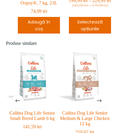
Interval
199,99
lei
–
229,99
lei
Oopsy®, 7 kg, 23L
Prețul
Prețul
Interval
de
240,98
lei
–
270,98
lei
de
inițial
curent
prețuri:
74,99
lei
prețuri:
a
este:
199,99 lei
240,98 lei
fost:
199,99 lei
Adaugă în
Selectează
până
până
240,98 lei
–
la
la
coș
opțiunile
–
229,99 leiInterval
270,98 lei
229,99 lei
270,98 leiInterval
de
de
prețuri:
Produse similare
prețuri:
199,99 lei
240,98 lei
până
până
la
la
229,99 lei.
270,98 lei.
Calibra Dog Life Senior
Calibra Dog Life Senior
Hrana Mar
Small Breed Lamb 6 kg
Medium & Large Chicken
12 kg
141,59
lei
8
210,62
lei