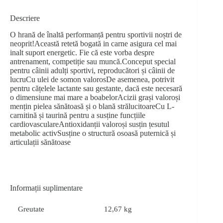
Descriere
O hrană de înaltă performanță pentru sportivii noștri de
neoprit!Această retetă bogată in carne asigura cel mai
inalt suport energetic. Fie că este vorba despre
antrenament, competiție sau muncă.Conceput special
pentru câinii adulți sportivi, reproducători și câinii de
lucru Cu ulei de somon valorosDe asemenea, potrivit
pentru cățelele lactante sau gestante, dacă este necesară
o dimensiune mai mare a boabelorAcizii grași valoroși
mențin pielea sănătoasă și o blană strălucitoareCu L-
carnitină și taurină pentru a susține funcțiile
cardiovasculareAntioxidanții valoroși susțin țesutul
metabolic activ Susține o structură osoasă puternică și
articulații sănătoase
Informații suplimentare
Greutate
12,67 kg