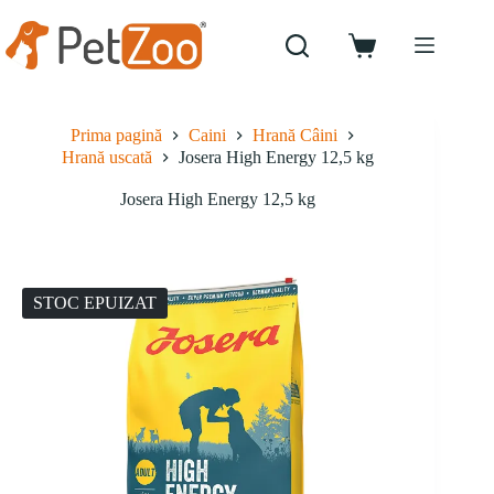
Sari
la
conținut
Coș
de
cumpărături
Prima pagină
Caini
Hrană Câini
Hrană uscată
Josera High Energy 12,5 kg
Josera High Energy 12,5 kg
STOC EPUIZAT