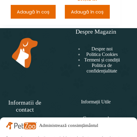
Adaugă în coș
Adaugă în coș
Adau
Despre Magazin
Despre noi
Politica Cookies
Termeni și condiții
Politica de
confidențialitate
Informatii de
Informații Utile
contact
Cum comand
SC
PET
Administrează consimțământul
Politica de retur
ZOO
CONCEPT SRL