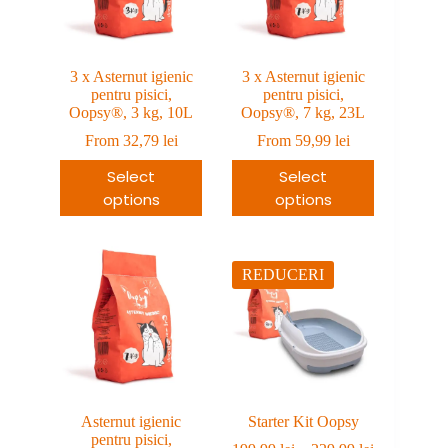
3 x Asternut igienic
3 x Asternut igienic
pentru pisici,
pentru pisici,
Oopsy®, 3 kg, 10L
Oopsy®, 7 kg, 23L
From
32,79
lei
From
59,99
lei
Select
Select
options
options
REDUCERI
Asternut igienic
Starter Kit Oopsy
pentru pisici,