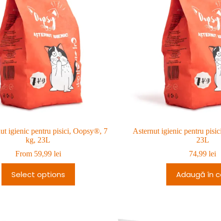
ut igienic pentru pisici, Oopsy®, 7
Asternut igienic pentru pisi
kg, 23L
23L
From
59,99
lei
74,99
lei
Select options
Adaugă în c