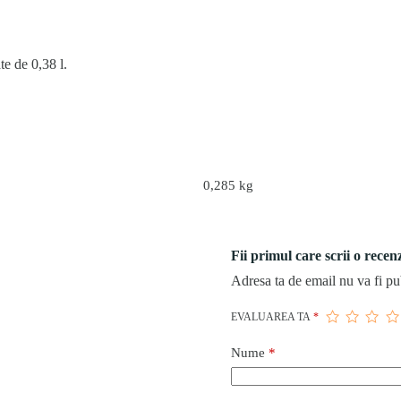
te de 0,38 l.
0,285 kg
Fii primul care scrii o recen
Adresa ta de email nu va fi pu
EVALUAREA TA
*
Nume
*