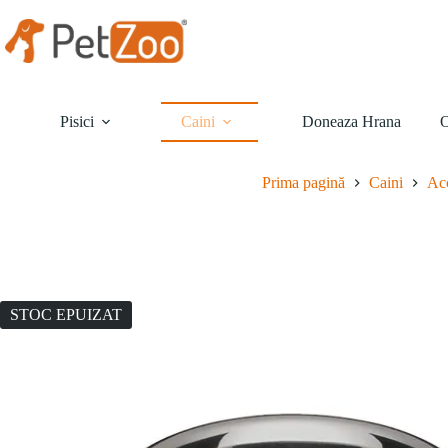
Sari
la
conținut
Pisici
Caini
Doneaza Hrana
O
Prima pagină
Caini
Acc
STOC EPUIZAT