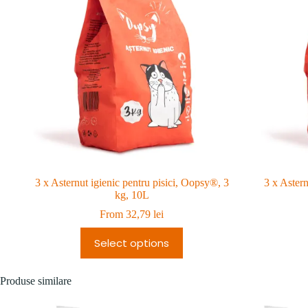
3 x Asternut igienic pentru pisici, Oopsy®, 3
3 x Astern
kg, 10L
From
32,79
lei
Select options
Produse similare