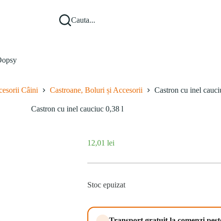
Cauta...
opsy
esorii Câini
Castroane, Boluri și Accesorii
Castron cu inel cauci
Castron cu inel cauciuc 0,38 l
12,01
lei
Stoc epuizat
Transport gratuit la comenzi pes