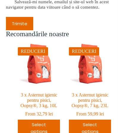
Salvează-mi numele, emailul și site-ul web în acest
navigator pentru data viitoare când o să comentez.
Trimite
Recomandările noastre
REDUCERI
REDUCERI
3 x Asternut igienic
3 x Asternut igienic
pentru pisici,
pentru pisici,
Oopsy®, 3 kg, 10L
Oopsy®, 7 kg, 23L
From
32,79
lei
From
59,99
lei
Select
Select
options
options