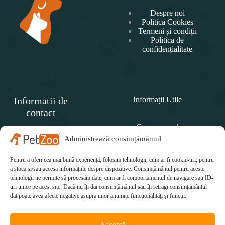
Despre noi
Politica Cookies
Termeni și condiții
Politica de
confidențialitate
Informatii de
Informații Utile
contact
Cum comand
SC
PET
Administrează consimțământul
Politica de retur
ZOO
CONCEPT SRL
Pentru a oferi cea mai bună experiență, folosim tehnologii, cum ar fi cookie-uri, pentru
Cum plătesc
Telefon:
a stoca și/sau accesa informațiile despre dispozitive. Consimțământul pentru aceste
tehnologii ne permite să procesăm date, cum ar fi comportamentul de navigare sau ID-
Cum se livrează
0771 415 812
uri unice pe acest site. Dacă nu îți dai consimțământul sau îți retragi consimțământul
Email:
dat poate avea afecte negative asupra unor anumite funcționalități și funcții.
office@petzoo.ro
Acceptă