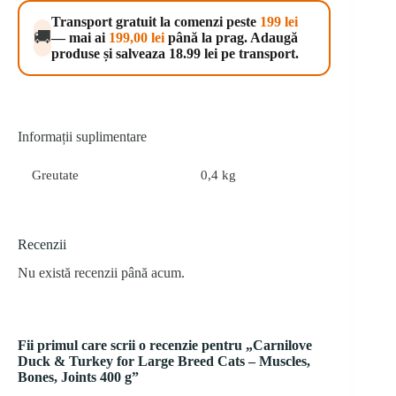
for
Transport gratuit la comenzi peste
199 lei
Large
🚚
— mai ai
199,00
lei
până la prag. Adaugă
Breed
produse și salveaza 18.99 lei pe transport.
Cats
-
Muscles,
Bones,
Joints
400
Informații suplimentare
g
Greutate
0,4 kg
Recenzii
Nu există recenzii până acum.
Fii primul care scrii o recenzie pentru „Carnilove
Duck & Turkey for Large Breed Cats – Muscles,
Bones, Joints 400 g”