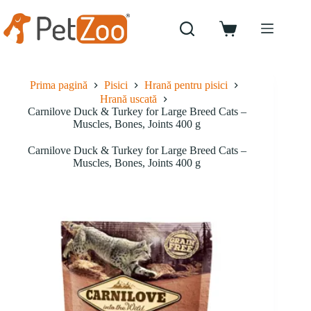
Sari
la
conținut
Coș
de
cumpărături
Prima pagină
Pisici
Hrană pentru pisici
Hrană uscată
Carnilove Duck & Turkey for Large Breed Cats –
Muscles, Bones, Joints 400 g
Carnilove Duck & Turkey for Large Breed Cats –
Muscles, Bones, Joints 400 g