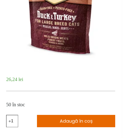
26,24
lei
50 în stoc
Cantitate
Adaugă în coș
Carnilove
Duck
&
Turkey