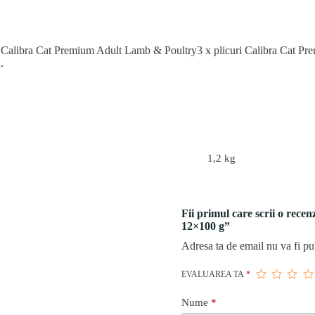
uri Calibra Cat Premium Adult Lamb & Poultry3 x plicuri Calibra Cat 
.
1,2 kg
Fii primul care scrii o rec
12×100 g”
Adresa ta de email nu va fi pu
EVALUAREA TA
*
Nume
*