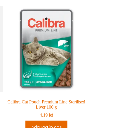
de
prețuri:
prețuri:
199,99 lei
240,98 lei
până
până
la
la
229,99 lei.
270,98 lei.
Calibra Cat Pouch Premium Line Sterilised
Sanal Cat Cranberry
Liver 100 g
4,19
lei
1
Adaugă în coș
Adau