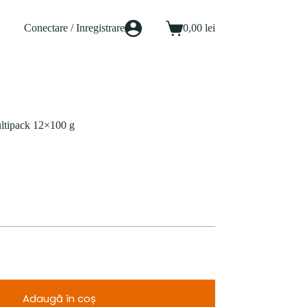
Conectare / Inregistrare
0,00
lei
Coș
de
cumpărături
ltipack 12×100 g
Adaugă în coș