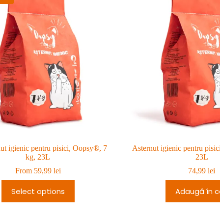
ut igienic pentru pisici, Oopsy®, 7
Asternut igienic pentru pisi
kg, 23L
23L
From
59,99
lei
74,99
lei
Select options
Adaugă în c