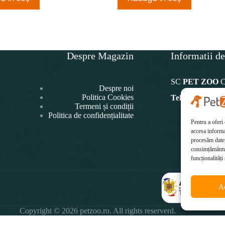
Despre Magazin
Informatii de
SC
PET ZOO
Despre noi
Politica Cookies
Telefon:
Termeni și condiții
Politica de confidențialitate
0771 4
Pentru a oferi
Ema
accesa informa
office@p
procesăm date,
consimțământul
funcționalități 
A
Copyright © 2026 petzoo.ro. All rights reserverd.