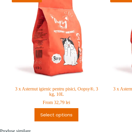
3 x Asternut igienic pentru pisici, Oopsy®, 3
3 x Astern
kg, 10L
From
32,79
lei
Select options
Produse similare