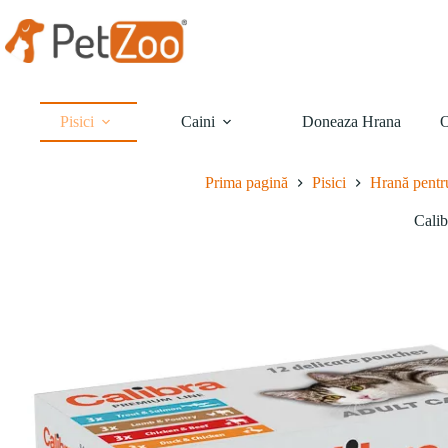
Sari
la
conținut
Pisici
Caini
Doneaza Hrana
O
Prima pagină
Pisici
Hrană pentru
Cali