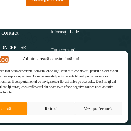
 contact
Informații Utile
CONCEPT SRL
Cum comand
Administrează consimțământul
Politica de retur
15 812
 cea mai bună experiență, folosim tehnologii, cum ar fi cookie-uri, pentru a stoca și/sau
Cum plătesc
il:
țiile despre dispozitive. Consimțământul pentru aceste tehnologii ne permite să
etzoo.ro
 cum ar fi comportamentul de navigare sau ID-uri unice pe acest site. Dacă nu îți dai
Cum se livrează
 sau îți retragi consimțământul dat poate avea afecte negative asupra unor anumite
și funcții.
cceptă
Refuză
Vezi preferințele