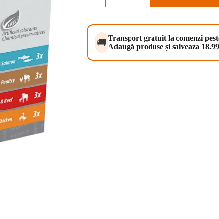
Cat
Pouch
Premium
Line
Adult
Transport gratuit la comenzi pes
🚚
Multipack
Adaugă produse și salveaza 18.99 
12x100
g