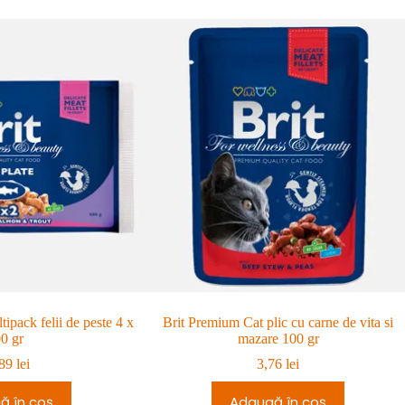
ipack felii de peste 4 x
Brit Premium Cat plic cu carne de vita si
0 gr
mazare 100 gr
,89
lei
3,76
lei
ă în coș
Adaugă în coș