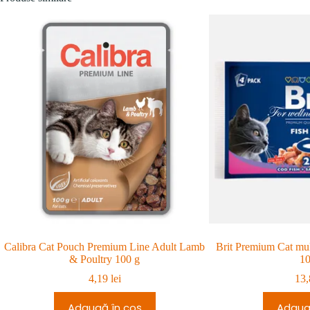
Calibra Cat Pouch Premium Line Adult Lamb
Brit Premium Cat mult
& Poultry 100 g
10
4,19
lei
13
Adaugă în coș
Adaug