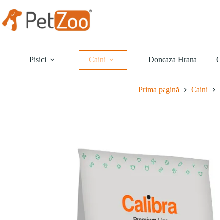
Sari
la
conținut
Pisici
Caini
Doneaza Hrana
O
Prima pagină
Caini