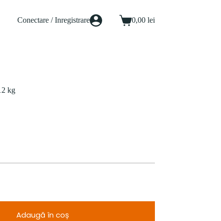
Conectare / Inregistrare
0,00
lei
Coș
de
cumpărături
12 kg
Adaugă în coș