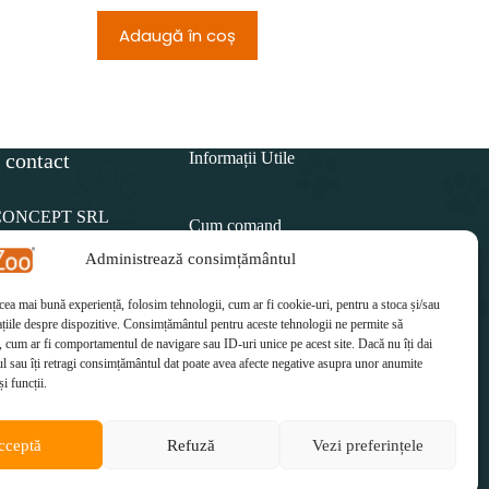
Adaugă în coș
Adau
 contact
Informații Utile
CONCEPT SRL
Cum comand
Administrează consimțământul
Politica de retur
15 812
 cea mai bună experiență, folosim tehnologii, cum ar fi cookie-uri, pentru a stoca și/sau
Cum plătesc
il:
țiile despre dispozitive. Consimțământul pentru aceste tehnologii ne permite să
etzoo.ro
 cum ar fi comportamentul de navigare sau ID-uri unice pe acest site. Dacă nu îți dai
Cum se livrează
 sau îți retragi consimțământul dat poate avea afecte negative asupra unor anumite
și funcții.
cceptă
Refuză
Vezi preferințele