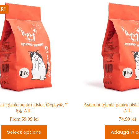
RI
ut igienic pentru pisici, Oopsy®, 7
Asternut igienic pentru pisi
kg, 23L
23L
From
59,99
lei
74,99
lei
Select options
Adaugă în c