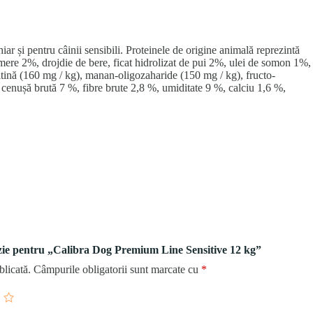
hiar și pentru câinii sensibili. Proteinele de origine animală reprezintă
ere 2%, drojdie de bere, ficat hidrolizat de pui 2%, ulei de somon 1%,
ină (160 mg / kg), manan-oligozaharide (150 mg / kg), fructo-
 cenușă brută 7 %, fibre brute 2,8 %, umiditate 9 %, calciu 1,6 %,
enzie pentru „Calibra Dog Premium Line Sensitive 12 kg”
blicată.
Câmpurile obligatorii sunt marcate cu
*