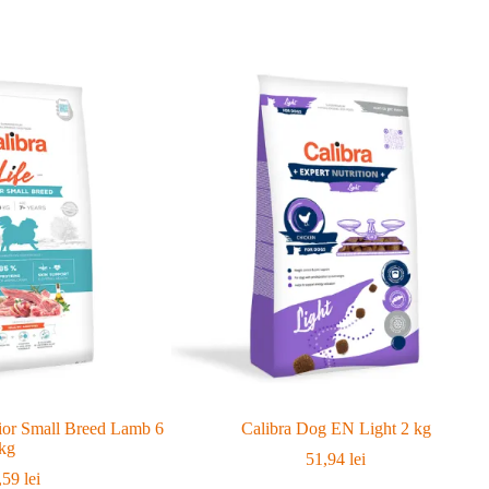
ior Small Breed Lamb 6
Calibra Dog EN Light 2 kg
kg
51,94
lei
,59
lei