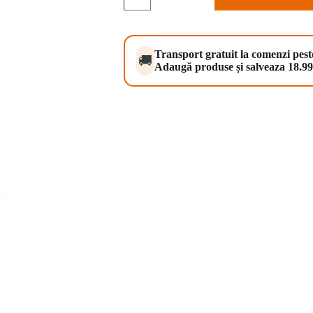
Dog
Premium
Line
Sensitive
12
Transport gratuit la comenzi pes
🚚
kg
Adaugă produse și salveaza 18.99 