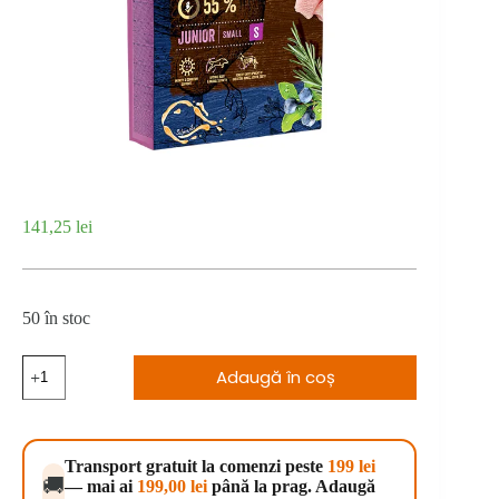
141,25
lei
50 în stoc
Cantitate
Adaugă în coș
Brit
Premium
by
Nature
Junior
Transport gratuit la comenzi peste
199 lei
S
🚚
— mai ai
199,00
lei
până la prag. Adaugă
8