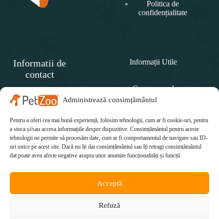
Politica de
confidențialitate
Informatii de
Informații Utile
contact
Cum comand
SC
PET
Administrează consimțământul
Politica de retur
ZOO
CONCEPT SRL
Pentru a oferi cea mai bună experiență, folosim tehnologii, cum ar fi cookie-uri, pentru
Cum plătesc
Telefon:
a stoca și/sau accesa informațiile despre dispozitive. Consimțământul pentru aceste
tehnologii ne permite să procesăm date, cum ar fi comportamentul de navigare sau ID-
Cum se livrează
0771 415 812
uri unice pe acest site. Dacă nu îți dai consimțământul sau îți retragi consimțământul
Email:
dat poate avea afecte negative asupra unor anumite funcționalități și funcții.
office@petzoo.ro
Acceptă
Refuză