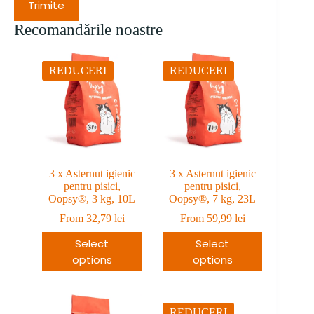
Trimite
Recomandările noastre
REDUCERI
REDUCERI
3 x Asternut igienic
3 x Asternut igienic
pentru pisici,
pentru pisici,
Oopsy®, 3 kg, 10L
Oopsy®, 7 kg, 23L
From
32,79
lei
From
59,99
lei
Select
Select
options
options
REDUCERI