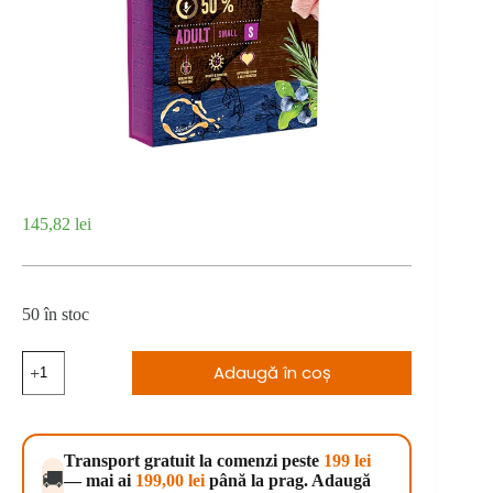
145,82
lei
50 în stoc
Cantitate
Adaugă în coș
Brit
Premium
by
Nature
Adult
Transport gratuit la comenzi peste
199 lei
S
🚚
— mai ai
199,00
lei
până la prag. Adaugă
8