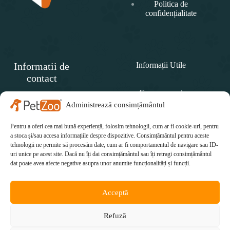
Politica de
confidențialitate
Informatii de
Informații Utile
contact
Cum comand
SC
PET
Administrează consimțământul
Politica de retur
ZOO
CONCEPT SRL
Pentru a oferi cea mai bună experiență, folosim tehnologii, cum ar fi cookie-uri, pentru
Cum plătesc
Telefon:
a stoca și/sau accesa informațiile despre dispozitive. Consimțământul pentru aceste
tehnologii ne permite să procesăm date, cum ar fi comportamentul de navigare sau ID-
Cum se livrează
0771 415 812
uri unice pe acest site. Dacă nu îți dai consimțământul sau îți retragi consimțământul
Email:
dat poate avea afecte negative asupra unor anumite funcționalități și funcții.
office@petzoo.ro
Acceptă
Refuză