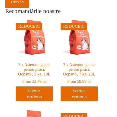
Trimite
Recomandările noastre
REDUCERI
REDUCERI
3 x Asternut igienic
3 x Asternut igienic
pentru pisici,
pentru pisici,
Oopsy®, 3 kg, 10L
Oopsy®, 7 kg, 23L
From
32,79
lei
From
59,99
lei
Select
Select
options
options
REDUCERI