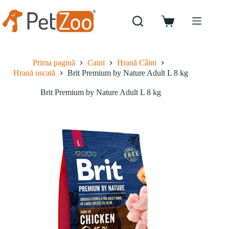
Sari
la
conținut
Coș
de
cumpărături
Prima pagină
Caini
Hrană Câini
Hrană uscată
Brit Premium by Nature Adult L 8 kg
Brit Premium by Nature Adult L 8 kg