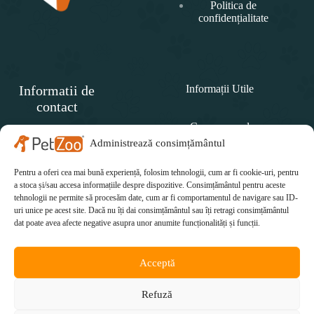
Politica de
confidențialitate
Informatii de
Informații Utile
contact
Cum comand
SC
PET
Administrează consimțământul
Politica de retur
ZOO
CONCEPT SRL
Pentru a oferi cea mai bună experiență, folosim tehnologii, cum ar fi cookie-uri, pentru
Cum plătesc
Telefon:
a stoca și/sau accesa informațiile despre dispozitive. Consimțământul pentru aceste
tehnologii ne permite să procesăm date, cum ar fi comportamentul de navigare sau ID-
Cum se livrează
0771 415 812
uri unice pe acest site. Dacă nu îți dai consimțământul sau îți retragi consimțământul
Email:
dat poate avea afecte negative asupra unor anumite funcționalități și funcții.
office@petzoo.ro
Acceptă
Refuză