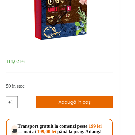
114,62
lei
50 în stoc
Cantitate
Adaugă în coș
Brit
Premium
by
Nature
Adult
Transport gratuit la comenzi peste
199 lei
L
🚚
— mai ai
199,00
lei
până la prag. Adaugă
8