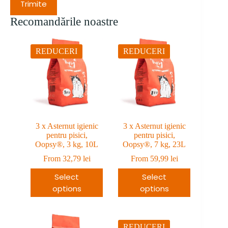
Trimite
Recomandările noastre
REDUCERI
REDUCERI
3 x Asternut igienic
3 x Asternut igienic
pentru pisici,
pentru pisici,
Oopsy®, 3 kg, 10L
Oopsy®, 7 kg, 23L
From
32,79
lei
From
59,99
lei
Select
Select
options
options
REDUCERI