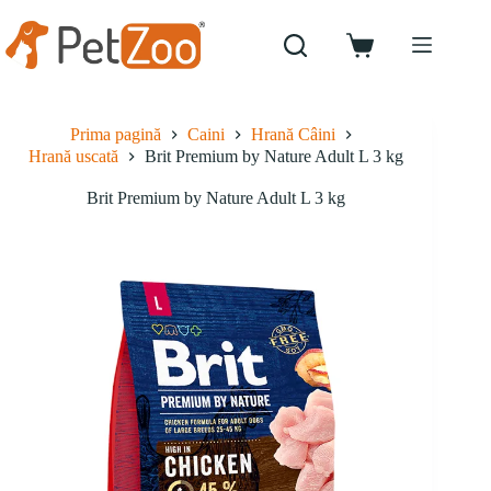
Sari
la
conținut
Coș
de
cumpărături
Prima pagină
Caini
Hrană Câini
Hrană uscată
Brit Premium by Nature Adult L 3 kg
Brit Premium by Nature Adult L 3 kg