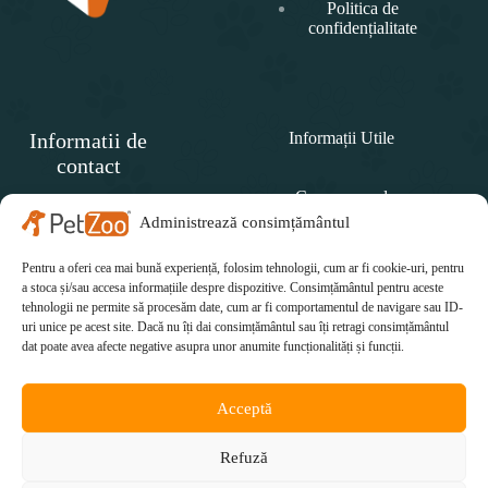
Politica de
confidențialitate
Informatii de
Informații Utile
contact
Cum comand
SC
PET
Administrează consimțământul
Politica de retur
ZOO
CONCEPT SRL
Pentru a oferi cea mai bună experiență, folosim tehnologii, cum ar fi cookie-uri, pentru
Cum plătesc
Telefon:
a stoca și/sau accesa informațiile despre dispozitive. Consimțământul pentru aceste
tehnologii ne permite să procesăm date, cum ar fi comportamentul de navigare sau ID-
Cum se livrează
0771 415 812
uri unice pe acest site. Dacă nu îți dai consimțământul sau îți retragi consimțământul
Email:
dat poate avea afecte negative asupra unor anumite funcționalități și funcții.
office@petzoo.ro
Acceptă
Refuză