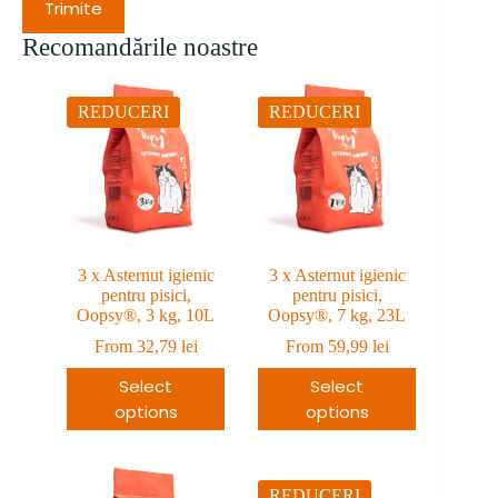
Trimite
Recomandările noastre
REDUCERI
REDUCERI
3 x Asternut igienic
3 x Asternut igienic
pentru pisici,
pentru pisici,
Oopsy®, 3 kg, 10L
Oopsy®, 7 kg, 23L
From
32,79
lei
From
59,99
lei
Select
Select
options
options
REDUCERI