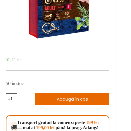
55,11
lei
50 în stoc
Cantitate
Adaugă în coș
Brit
Premium
by
Nature
Adult
Transport gratuit la comenzi peste
199 lei
L
🚚
— mai ai
199,00
lei
până la prag. Adaugă
3