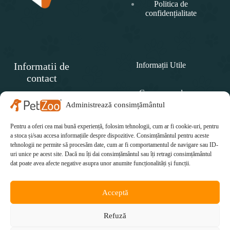
Politica de
confidențialitate
Informatii de
Informații Utile
contact
Cum comand
SC
PET
Administrează consimțământul
Politica de retur
ZOO
CONCEPT SRL
Pentru a oferi cea mai bună experiență, folosim tehnologii, cum ar fi cookie-uri, pentru
Cum plătesc
Telefon:
a stoca și/sau accesa informațiile despre dispozitive. Consimțământul pentru aceste
tehnologii ne permite să procesăm date, cum ar fi comportamentul de navigare sau ID-
Cum se livrează
0771 415 812
uri unice pe acest site. Dacă nu îți dai consimțământul sau îți retragi consimțământul
Email:
dat poate avea afecte negative asupra unor anumite funcționalități și funcții.
office@petzoo.ro
Acceptă
Refuză