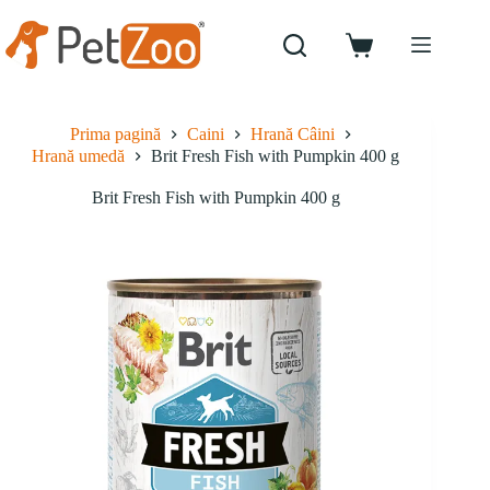
Sari
la
conținut
Coș
de
cumpărături
Prima pagină
Caini
Hrană Câini
Hrană umedă
Brit Fresh Fish with Pumpkin 400 g
Brit Fresh Fish with Pumpkin 400 g