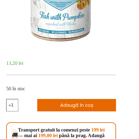
13,20
lei
50 în stoc
Cantitate
Adaugă în coș
Brit
Fresh
Fish
with
Pumpkin
Transport gratuit la comenzi peste
199 lei
400
🚚
— mai ai
199,00
lei
până la prag. Adaugă
g