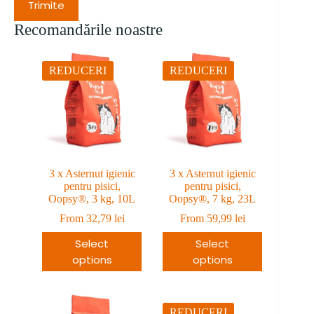
Trimite
Recomandările noastre
REDUCERI
REDUCERI
3 x Asternut igienic
3 x Asternut igienic
pentru pisici,
pentru pisici,
Oopsy®, 3 kg, 10L
Oopsy®, 7 kg, 23L
From
32,79
lei
From
59,99
lei
Select
Select
options
options
REDUCERI