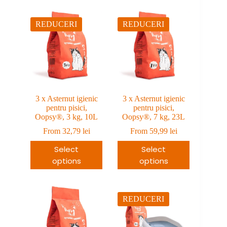
REDUCERI
REDUCERI
3 x Asternut igienic
3 x Asternut igienic
pentru pisici,
pentru pisici,
Oopsy®, 3 kg, 10L
Oopsy®, 7 kg, 23L
From
32,79
lei
From
59,99
lei
Select
Select
options
options
REDUCERI