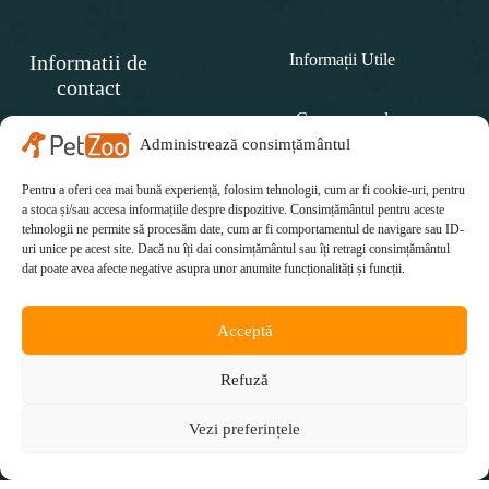
Informatii de
Informații Utile
contact
Cum comand
SC
PET
Administrează consimțământul
Politica de retur
ZOO
CONCEPT SRL
Pentru a oferi cea mai bună experiență, folosim tehnologii, cum ar fi cookie-uri, pentru
Cum plătesc
Telefon:
a stoca și/sau accesa informațiile despre dispozitive. Consimțământul pentru aceste
tehnologii ne permite să procesăm date, cum ar fi comportamentul de navigare sau ID-
Cum se livrează
0771 415 812
uri unice pe acest site. Dacă nu îți dai consimțământul sau îți retragi consimțământul
Email:
dat poate avea afecte negative asupra unor anumite funcționalități și funcții.
office@petzoo.ro
Acceptă
Refuză
Vezi preferințele
Copyright © 2026 petzoo.ro. All rights reserverd.