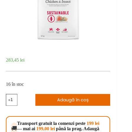
283,45
lei
16 în stoc
Cantitate
Adaugă în coș
Brit
Care
Dog
Sustainable
Activity
Transport gratuit la comenzi peste
199 lei
12
🚚
— mai ai
199,00
lei
până la prag. Adaugă
kg