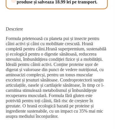
produse și salveaza 18.99 lei pe transport.
Descriere
Formula prietenoasă cu planeta pui și insecte pentru
câini activi și câini cu mobilitate crescută. Hrană
completă pentru câini.Hrană superpremium, sustenabilă
și ecologică pentru o digestie sănătoasă, reducerea
stresului, îmbunătățirea condiției fizice și a mobilității.
Ideală pentru câinii activi. Conține proteine ușor de
digerat și valoroase din punct de vedere nutrițional, cu
aminoacizi complecși, pentru un tonus muscular
excelent și țesuturi sănătoase. Condroprotectorii susțin
articulațiile, oasele și cartilajele sănătoase, în timp ce l-
carnitina stimulează metabolismul și îmbunătățește
recuperarea musculară. Formula fără gluten este
potrivită pentru toți câinii, fără risc de creștere în
greutate. O hrană ecologică bazată pe proteine și
ingrediente sustenabile, cu un impact cu 35% mai mic
asupra mediului înconjurător.