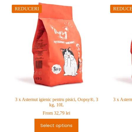
REDUCERI
REDUCE
3 x Asternut igienic pentru pisici, Oopsy®, 3
3 x Astern
kg, 10L
From
32,79
lei
Select options