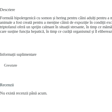
Descriere
Formulă hipolergenică cu somon și hering pentru câini adulți pentru a 
animale a fost creată pentru a menține câinii de expoziție în condiții e
triptofanul oferă un sprijin calmant în situații stresante, în timp ce măm
care susține funcția hepatică, în timp ce curăță organismul și îl eliberea
Informații suplimentare
Greutate
Recenzii
Nu există recenzii până acum.