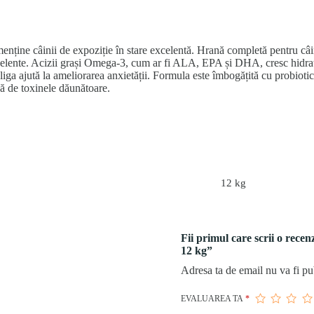
menține câinii de expoziție în stare excelentă. Hrană completă pentru c
xcelente. Acizii grași Omega-3, cum ar fi ALA, EPA și DHA, cresc hidratar
ăliga ajută la ameliorarea anxietății. Formula este îmbogățită cu probiotic
ză de toxinele dăunătoare.
12 kg
Fii primul care scrii o re
12 kg”
Adresa ta de email nu va fi pu
EVALUAREA TA
*