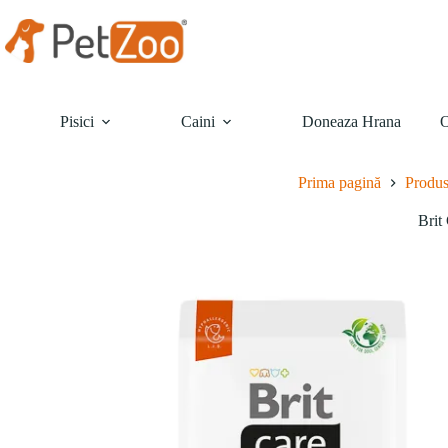
Sari
la
conținut
Pisici
Caini
Doneaza Hrana
O
Prima pagină
Produ
Brit