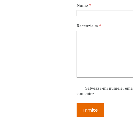
Nume
*
Recenzia ta
*
Salvează-mi numele, emailu
comentez.
Trimite