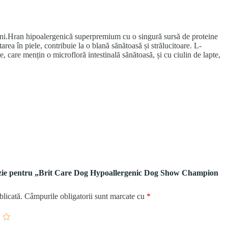
âini.Hran hipoalergenică superpremium cu o singură sursă de proteine
ea în piele, contribuie la o blană sănătoasă și strălucitoare. L-
e, care mențin o microfloră intestinală sănătoasă, și cu ciulin de lapte,
cenzie pentru „Brit Care Dog Hypoallergenic Dog Show Champion
blicată.
Câmpurile obligatorii sunt marcate cu
*