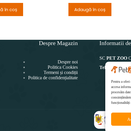
ă în coș
Adaugă în coș
Despre Magazin
Informatii de
SC
PET ZOO
Despre noi
Politica Cookies
Telefon:
Termeni și condiții
Politica de confidențialitate
0771 4
Pentru a oferi
Ema
accesa informa
office@p
procesăm date,
consimțământul
funcționalități 
A