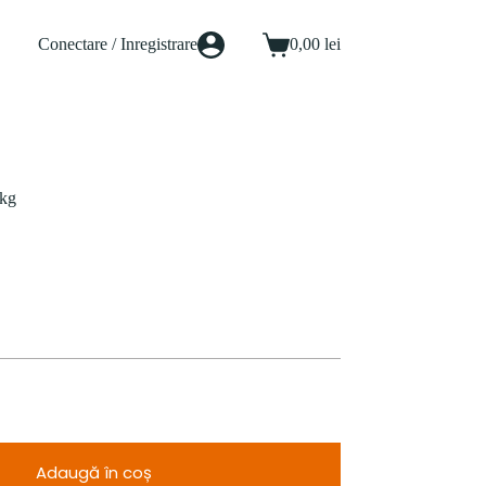
Conectare / Inregistrare
0,00
lei
Coș
de
cumpărături
 kg
Adaugă în coș