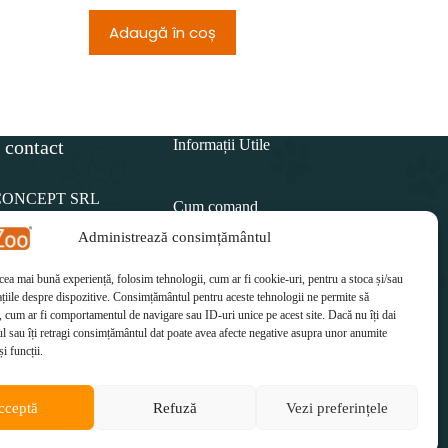
Adaugă în coș
Adau
 contact
Informații Utile
CONCEPT SRL
Cum comand
Administrează consimțământul
Politica de retur
15 812
 cea mai bună experiență, folosim tehnologii, cum ar fi cookie-uri, pentru a stoca și/sau
Cum plătesc
il:
țiile despre dispozitive. Consimțământul pentru aceste tehnologii ne permite să
etzoo.ro
 cum ar fi comportamentul de navigare sau ID-uri unice pe acest site. Dacă nu îți dai
Cum se livrează
 sau îți retragi consimțământul dat poate avea afecte negative asupra unor anumite
și funcții.
cceptă
Refuză
Vezi preferințele