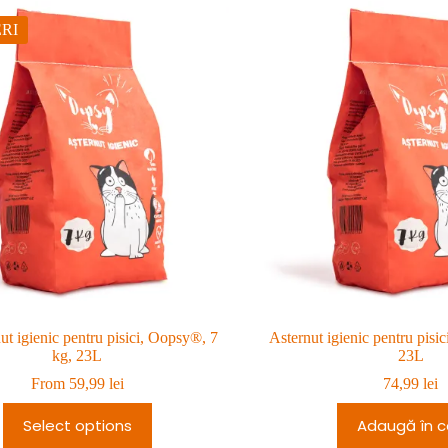
RI
ut igienic pentru pisici, Oopsy®, 7
Asternut igienic pentru pisi
kg, 23L
23L
From
59,99
lei
74,99
lei
Select options
Adaugă în c