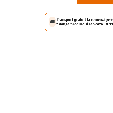
Care
Dog
Hypoallergenic
Dog
Show
Transport gratuit la comenzi pes
🚚
Champion
Adaugă produse și salveaza 18.99 
12
kg