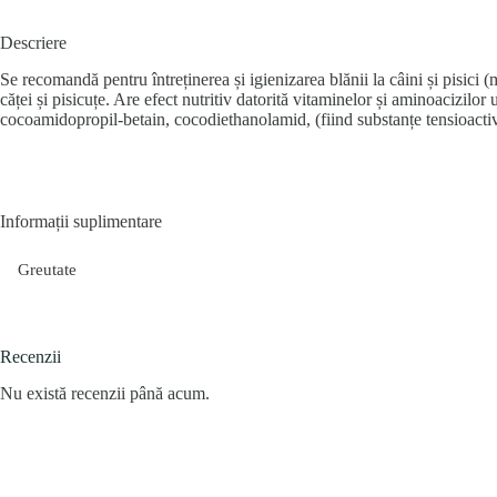
Descriere
Se recomandă pentru întreținerea și igienizarea blănii la câini și pisic
căței și pisicuțe. Are efect nutritiv datorită vitaminelor și aminoacizilor
cocoamidopropil-betain, cocodiethanolamid, (fiind substanțe tensioactiv
Informații suplimentare
Greutate
Recenzii
Nu există recenzii până acum.