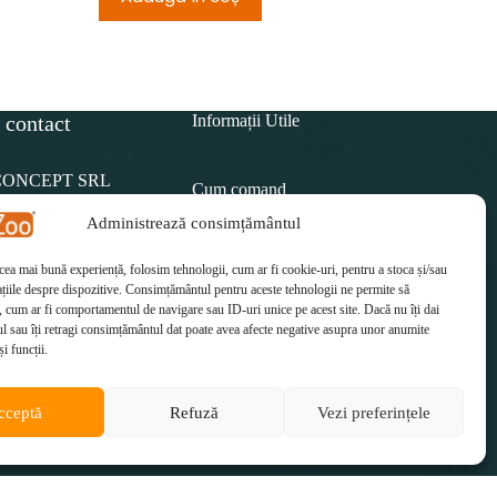
 contact
Informații Utile
CONCEPT SRL
Cum comand
Administrează consimțământul
Politica de retur
15 812
 cea mai bună experiență, folosim tehnologii, cum ar fi cookie-uri, pentru a stoca și/sau
Cum plătesc
il:
țiile despre dispozitive. Consimțământul pentru aceste tehnologii ne permite să
etzoo.ro
 cum ar fi comportamentul de navigare sau ID-uri unice pe acest site. Dacă nu îți dai
Cum se livrează
 sau îți retragi consimțământul dat poate avea afecte negative asupra unor anumite
și funcții.
cceptă
Refuză
Vezi preferințele