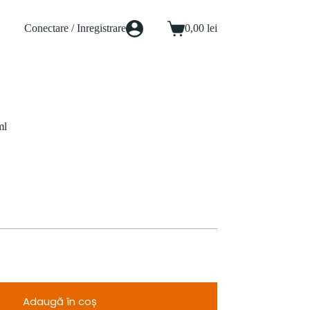
Conectare / Inregistrare
0,00
lei
Coș
de
cumpărături
ml
Adaugă în coș