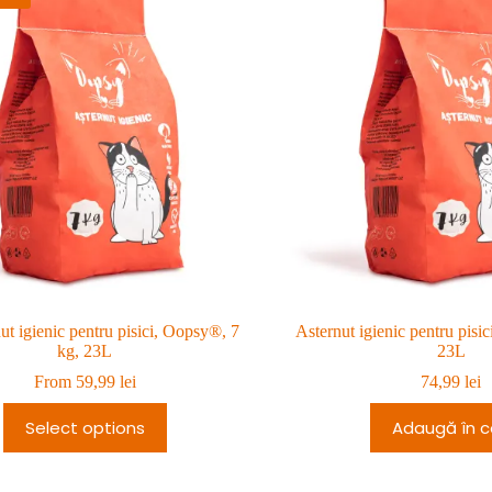
ut igienic pentru pisici, Oopsy®, 7
Asternut igienic pentru pisi
kg, 23L
23L
From
59,99
lei
74,99
lei
Select options
Adaugă în c