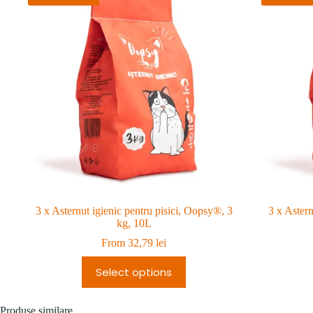
3 x Asternut igienic pentru pisici, Oopsy®, 3
3 x Astern
kg, 10L
From
32,79
lei
Select options
Produse similare