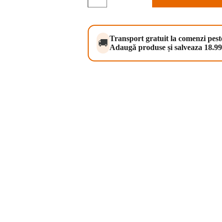
Pro
Vital
Junior
cu
Germeni
Transport gratuit la comenzi pes
🚚
de
Adaugă produse și salveaza 18.99 
Grau
500
ml