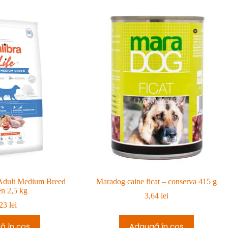
 Adult Medium Breed
Maradog caine ficat – conserva 415 g
n 2,5 kg
3,64
lei
,23
lei
ă în coș
Adaugă în coș