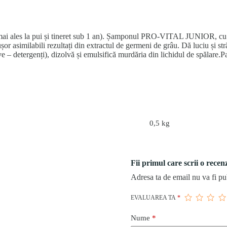
i (mai ales la pui și tineret sub 1 an). Șamponul PRO-VITAL JUNIOR, cu e
 ușor asimilabili rezultați din extractul de germeni de grâu. Dă luciu și st
e – detergenți), dizolvă și emulsifică murdăria din lichidul de spălare.
0,5 kg
Fii primul care scrii o rec
Adresa ta de email nu va fi pu
EVALUAREA TA
*
Nume
*