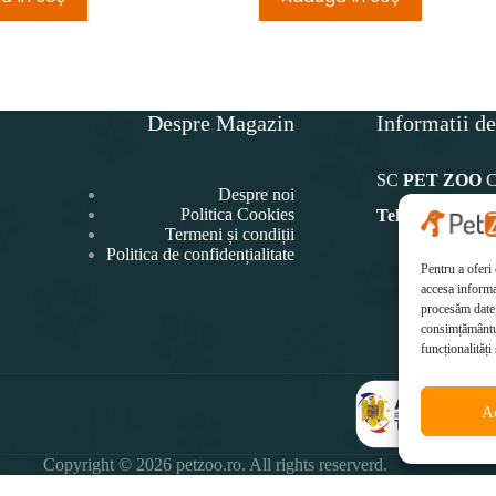
Despre Magazin
Informatii de
SC
PET ZOO
Despre noi
Politica Cookies
Telefon:
Termeni și condiții
Politica de confidențialitate
0771 4
Pentru a oferi
Ema
accesa informa
office@p
procesăm date,
consimțământul
funcționalități 
A
Copyright © 2026 petzoo.ro. All rights reserverd.