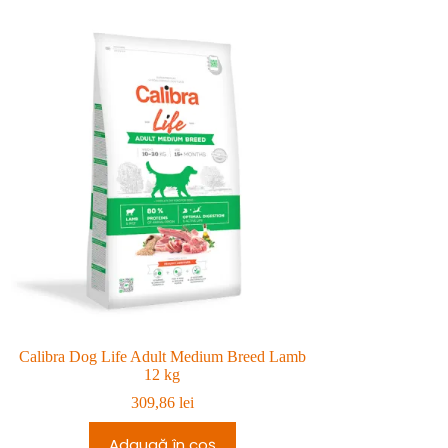
de
prețuri:
prețuri:
199,99 lei
240,98 lei
până
până
la
la
229,99 lei.
270,98 lei.
Calibra Dog Life Adult Medium Breed Lamb
Calibra Do
12 kg
5
309,86
lei
Adaugă în coș
Adau