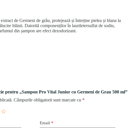
xtract de Germeni de grâu, protejează și întreține pielea și blana la
rălucire blănii. Datorită componenților în lauriletersulfat de sodiu,
Parfumul din șampon are efect dezodorizant.
enzie pentru „Sampon Pro Vital Junior cu Germeni de Grau 500 ml”
blicată.
Câmpurile obligatorii sunt marcate cu
*
Email
*