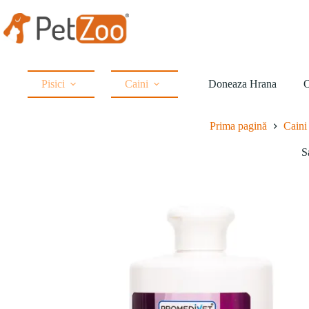
Sari
la
conținut
Pisici
Caini
Doneaza Hrana
O
Prima pagină
Caini
S