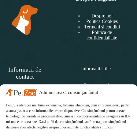
Despre noi
Politica Cookies
Termeni și condiții
Politica de
confidențialitate
Informatii de
Informații Utile
contact
Cum comand
SC
PET
Administrează consimțământul
Politica de retur
ZOO
CONCEPT SRL
Pentru a oferi cea mai bună experiență, folosim tehnologii, cum ar fi cookie-uri, pentru
Cum plătesc
Telefon:
a stoca și/sau accesa informațiile despre dispozitive. Consimțământul pentru aceste
tehnologii ne permite să procesăm date, cum ar fi comportamentul de navigare sau ID-
Cum se livrează
0771 415 812
uri unice pe acest site. Dacă nu îți dai consimțământul sau îți retragi consimțământul
Email:
dat poate avea afecte negative asupra unor anumite funcționalități și funcții.
office@petzoo.ro