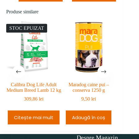
229,99 lei
270,98 leiInterval
de
de
prețuri:
Produse similare
prețuri:
199,99 lei
240,98 lei
până
până
la
STOC EPUIZAT
la
229,99 lei.
270,98 lei.
Calibra Dog Life Adult
Maradog caine pui –
Calibra 
Medium Breed Lamb 12 kg
conserva 1250 g
Medium Br
309,86
lei
9,50
lei
20
Citește mai mult
Adaugă în coș
Adau
Despre Magazin