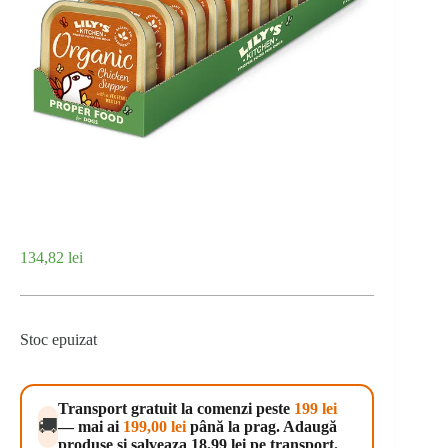
134,82
lei
Stoc epuizat
Transport gratuit la comenzi peste
199 lei
🚚
— mai ai
199,00
lei
până la prag. Adaugă
produse și salveaza 18.99 lei pe transport.