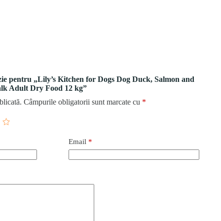
enzie pentru „Lily’s Kitchen for Dogs Dog Duck, Salmon and
lk Adult Dry Food 12 kg”
blicată.
Câmpurile obligatorii sunt marcate cu
*
Email
*