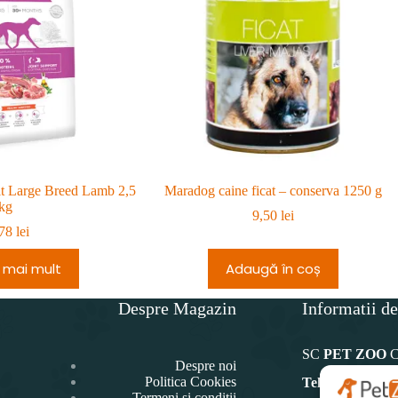
lt Large Breed Lamb 2,5
Maradog caine ficat – conserva 1250 g
kg
9,50
lei
,78
lei
 mai mult
Adaugă în coș
Despre Magazin
Informatii de
SC
PET ZOO
Despre noi
Politica Cookies
Telefon:
Termeni și condiții