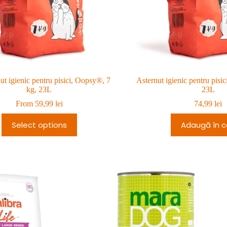
ut igienic pentru pisici, Oopsy®, 7
Asternut igienic pentru pisi
kg, 23L
23L
From
59,99
lei
74,99
lei
Select options
Adaugă în c