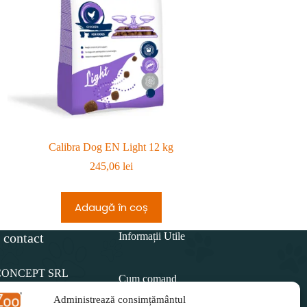
Calibra Dog EN Light 12 kg
Calibra Dog Life Se
245,06
lei
4
Adaugă în coș
Adau
 contact
Informații Utile
CONCEPT SRL
Cum comand
Administrează consimțământul
Politica de retur