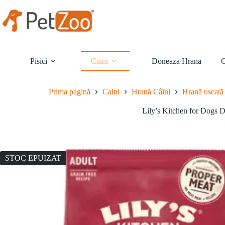
Sari
la
conținut
Pisici
Caini
Doneaza Hrana
O
Prima pagină
Caini
Hrană Câini
Hrană uscată
Lily’s Kitchen for Dogs
STOC EPUIZAT