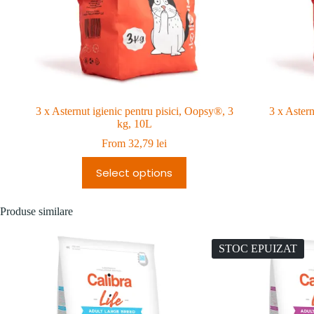
3 x Asternut igienic pentru pisici, Oopsy®, 3
3 x Astern
kg, 10L
From
32,79
lei
Select options
Produse similare
STOC EPUIZAT