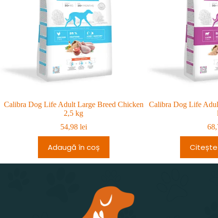
Calibra Dog Life Adult Large Breed Chicken
Calibra Dog Life Adu
2,5 kg
54,98
lei
68
Adaugă în coș
Citește