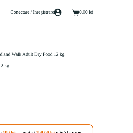
Conectare / Inregistrare
0,00
lei
Coș
de
cumpărături
dland Walk Adult Dry Food 12 kg
12 kg
te
199 lei
— mai ai
199,00
lei
până la prag.