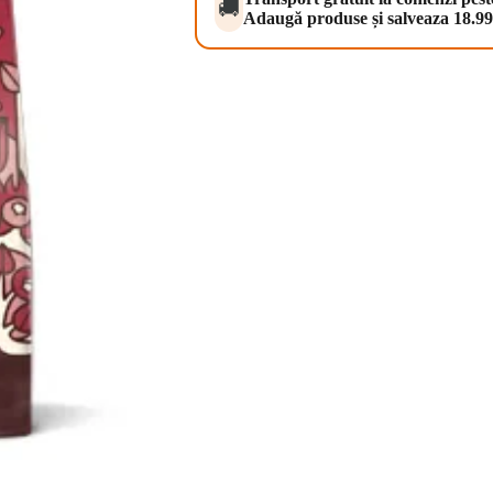
🚚
Adaugă produse și salveaza 18.99 