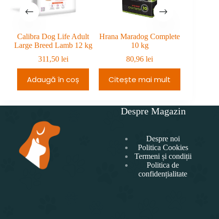
Calibra Dog Life Adult
Hrana Maradog Complete
Maradog 
Large Breed Lamb 12 kg
10 kg
conse
311,50
lei
80,96
lei
9
Adaugă în coș
Citește mai mult
Adau
Despre Magazin
Despre noi
Politica Cookies
Termeni și condiții
Politica de
confidențialitate