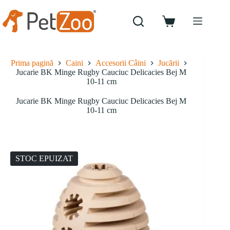
Sari
la
conținut
Coș
de
cumpărături
Prima pagină
Caini
Accesorii Câini
Jucării
Jucarie BK Minge Rugby Cauciuc Delicacies Bej M
10-11 cm
Jucarie BK Minge Rugby Cauciuc Delicacies Bej M
10-11 cm
STOC EPUIZAT