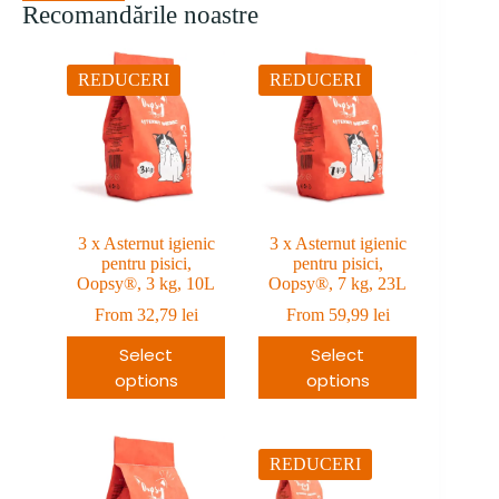
Recomandările noastre
REDUCERI
REDUCERI
3 x Asternut igienic
3 x Asternut igienic
pentru pisici,
pentru pisici,
Oopsy®, 3 kg, 10L
Oopsy®, 7 kg, 23L
From
32,79
lei
From
59,99
lei
Select
Select
options
options
REDUCERI