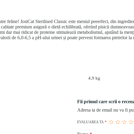
e feline! JosiCat Sterilised Classic este meniul peeerfect, din ingredien
e calitate premium asigură o dietă echilibrată, oferind pisicii dumneavoas
mi dar mai ridicat de proteine stimulează metabolismul, ajutând la menț
valorii de 6,0-6,5 a pH-ului urinei și poate preveni formarea pietrelor la
4,9 kg
Fii primul care scrii o rece
Adresa ta de email nu va fi pu
EVALUAREA TA
*
Nume
*