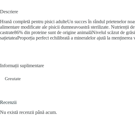
Descriere
Hrană completă pentru pisici adulteUn succes în rândul prietenelor noastr
alimentare modificate ale pisicii dumneavoastră sterilizate. Nutrienții d
castrate86% din proteine sunt de origine animalăNivelul scăzut de grăsi
sațietateaProporția perfect echilibrată a mineralelor ajută la menținerea 
Informații suplimentare
Greutate
Recenzii
Nu există recenzii până acum.