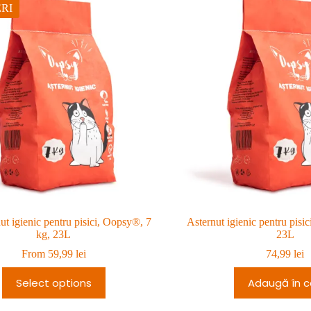
RI
ut igienic pentru pisici, Oopsy®, 7
Asternut igienic pentru pisi
kg, 23L
23L
From
59,99
lei
74,99
lei
Select options
Adaugă în c