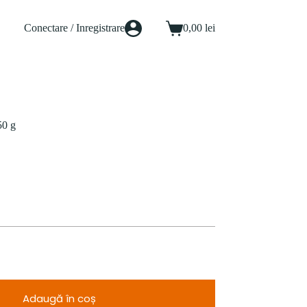
Conectare / Inregistrare
0,00
lei
Coș
de
cumpărături
50 g
Adaugă în coș