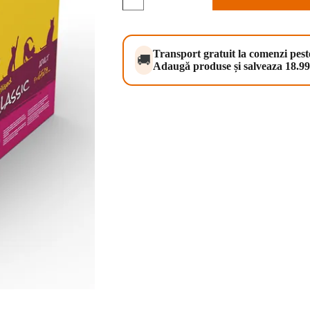
Sterilised
Classic
7x650
g
Transport gratuit la comenzi pes
🚚
Adaugă produse și salveaza 18.99 