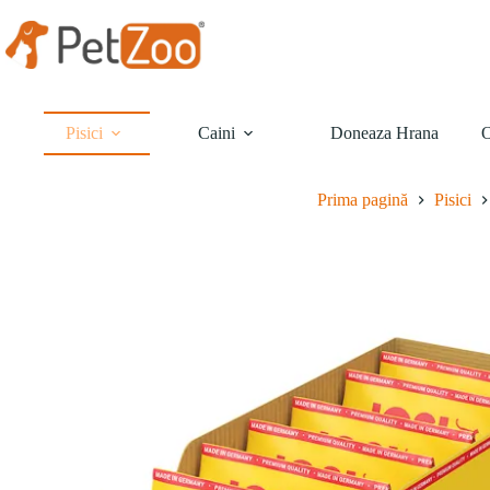
Sari
la
conținut
Pisici
Caini
Doneaza Hrana
O
Prima pagină
Pisici