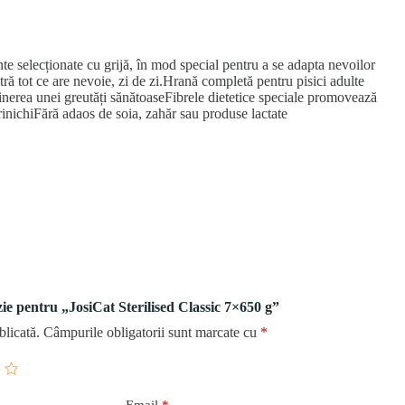
te selecționate cu grijă, în mod special pentru a se adapta nevoilor
tră tot ce are nevoie, zi de zi.Hrană completă pentru pisici adulte
inerea unei greutăți sănătoaseFibrele dietetice speciale promovează
 rinichiFără adaos de soia, zahăr sau produse lactate
nzie pentru „JosiCat Sterilised Classic 7×650 g”
blicată.
Câmpurile obligatorii sunt marcate cu
*
Email
*