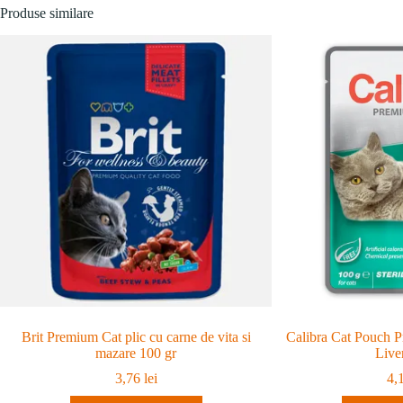
Produse similare
Brit Premium Cat plic cu carne de vita si
Calibra Cat Pouch P
mazare 100 gr
Live
3,76
lei
4,