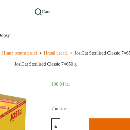
Cauta...
opsy
Hrană pentru pisici
Hrană uscată
JosiCat Sterilised Classic 7×6
JosiCat Sterilised Classic 7×650 g
108,94
lei
7 în stoc
Cantitate
JosiCat