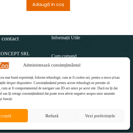
Adaugă în coș
Adau
 contact
Informații Utile
CONCEPT SRL
Cum comand
Administrează consimțământul
Politica de retur
15 812
 cea mai bună experiență, folosim tehnologii, cum ar fi cookie-uri, pentru a stoca și/sau
Cum plătesc
il:
țiile despre dispozitive. Consimțământul pentru aceste tehnologii ne permite să
etzoo.ro
 cum ar fi comportamentul de navigare sau ID-uri unice pe acest site. Dacă nu îți dai
Cum se livrează
 sau îți retragi consimțământul dat poate avea afecte negative asupra unor anumite
și funcții.
cceptă
Refuză
Vezi preferințele