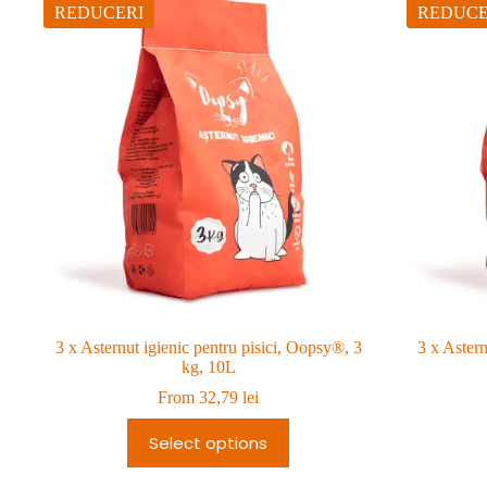
REDUCERI
REDUCE
3 x Asternut igienic pentru pisici, Oopsy®, 3
3 x Astern
kg, 10L
From
32,79
lei
Select options