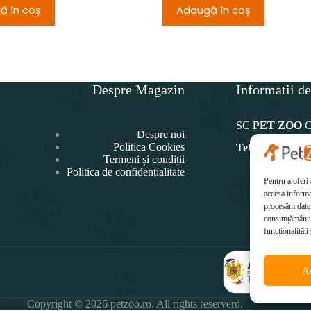
ă în coș
Adaugă în coș
Despre Magazin
Informatii de
SC
PET ZOO
Despre noi
Politica Cookies
Telefon:
Termeni și condiții
Politica de confidențialitate
0771 4
Pentru a oferi
Ema
accesa informa
office@p
procesăm date,
consimțământul
funcționalități 
A
Copyright © 2026 petzoo.ro. All rights reserverd.