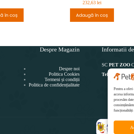
232,63
lei
ă în coș
Adaugă în coș
Despre Magazin
Informatii de
SC
PET ZOO
Despre noi
Politica Cookies
Telefon:
Termeni și condiții
Politica de confidențialitate
0771 4
Pentru a oferi
Ema
accesa informa
office@p
procesăm date,
consimțământul
funcționalități 
A