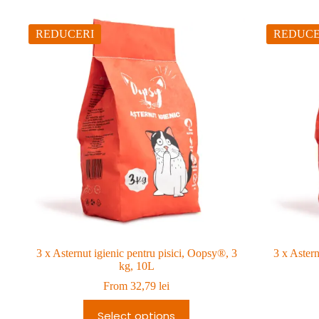
REDUCERI
REDUCE
3 x Asternut igienic pentru pisici, Oopsy®, 3
3 x Astern
kg, 10L
From
32,79
lei
Select options