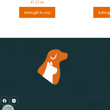
47,23
lei
Adaugă în coș
Adaug