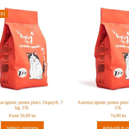
RI
ut igienic pentru pisici, Oopsy®, 7
Asternut igienic pentru pisi
kg, 23L
23L
From
59,99
lei
74,99
lei
Select options
Adaugă în c