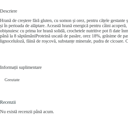
Descriere
Hrană de creștere fără gluten, cu somon și orez, pentru cățele gestante și
și în perioada de alăptare. Această hrană energică pentru câini acoperă, d
obișnuiesc cu prima lor hrană solidă, crochetele nutritive pot fi date înm
până la 8 săptămâniProteină uscată de pasăre, orez 18%, grăsime de pas
lignoceluloză, făină de roșcovă, substanțe minerale, pudra de cicoare. C
Informații suplimentare
Greutate
Recenzii
Nu există recenzii până acum.