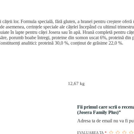
 cățeii lor. Formula specială, fără gluten, a hranei pentru creștere oferă 
e asemenea, cerințele speciale ale cățelei începând cu ultimul trimestru d
uiate în lapte pentru căței Josera sau în apă. Hrană completă pentru cățele
ăre, porumb boabe întregi, proteine din somon uscat 6%, proteină din po
onstituenți analitici: proteină 30,0 %, conținut de grăsime 22,0 %.
12,67 kg
Fii primul care scrii o rec
(Josera Family Plus)”
Adresa ta de email nu va fi pu
EVALUAREA TA
*