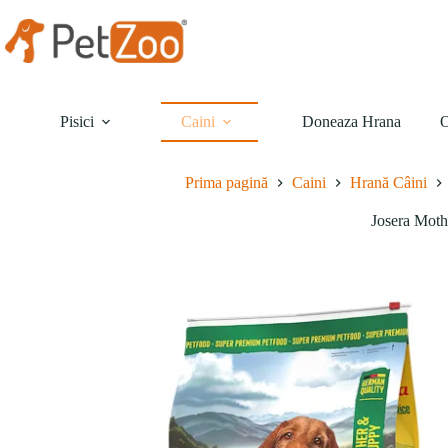
Sari
la
conținut
Pisici
Caini
Doneaza Hrana
O
Prima pagină
Caini
Hrană Câini
Josera Moth