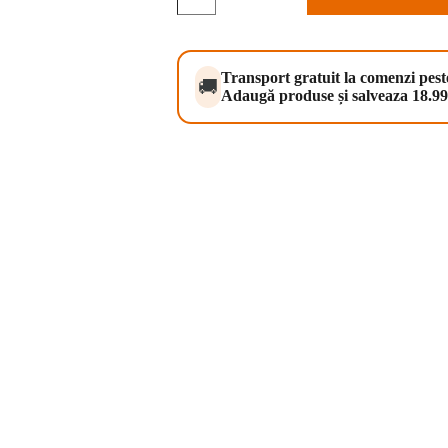
Mother
&
Puppy
with
Salmon
Transport gratuit la comenzi pes
🚚
&
Adaugă produse și salveaza 18.99 
Rice
12,5
kg
(Josera
Family
Plus)