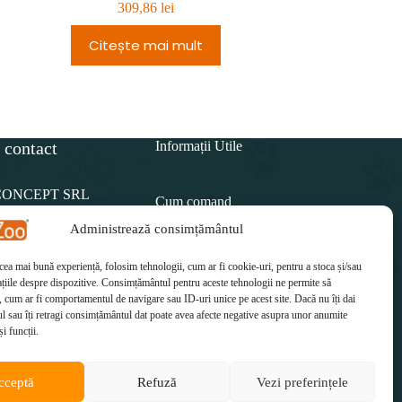
309,86
lei
Citește mai mult
Adau
 contact
Informații Utile
CONCEPT SRL
Cum comand
Administrează consimțământul
Politica de retur
15 812
 cea mai bună experiență, folosim tehnologii, cum ar fi cookie-uri, pentru a stoca și/sau
Cum plătesc
il:
țiile despre dispozitive. Consimțământul pentru aceste tehnologii ne permite să
etzoo.ro
 cum ar fi comportamentul de navigare sau ID-uri unice pe acest site. Dacă nu îți dai
Cum se livrează
 sau îți retragi consimțământul dat poate avea afecte negative asupra unor anumite
și funcții.
cceptă
Refuză
Vezi preferințele