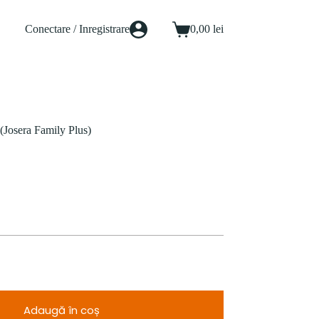
Conectare / Inregistrare
0,00
lei
Coș
de
cumpărături
Josera Family Plus)
Adaugă în coș