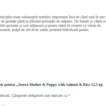
micuților toate substanțele nutritive importante încă de când sunt în uter
e gestație până la sfârșitul perioadei de alăptare. De îndată ce cățeii se
le gestante și care alăptează și pentru cățeii în creștere cu vârsta de
rumb, pulpă de sfeclă de zahăr, proteină hidrolizată pasăre,
enzie pentru „Josera Mother & Puppy with Salmon & Rice 12,5 kg
blicată.
Câmpurile obligatorii sunt marcate cu
*