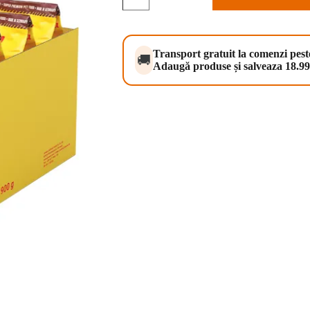
Lamb
&
Rice
5x900
g
Transport gratuit la comenzi pes
🚚
Adaugă produse și salveaza 18.99 