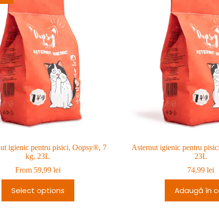
ut igienic pentru pisici, Oopsy®, 7
Asternut igienic pentru pisi
kg, 23L
23L
From
59,99
lei
74,99
lei
Select options
Adaugă în c