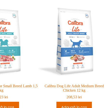
or Small Breed Lamb 1,5
Calibra Dog Life Adult Medium Breed
kg
Chicken 12 kg
,23
lei
208,53
lei
ă în coș
Adaugă în coș