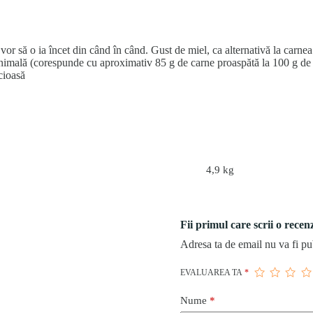
or să o ia încet din când în când. Gust de miel, ca alternativă la carne
nimală (corespunde cu aproximativ 85 g de carne proaspătă la 100 g de 
cioasă
4,9 kg
Fii primul care scrii o rec
Adresa ta de email nu va fi pu
EVALUAREA TA
*
Nume
*