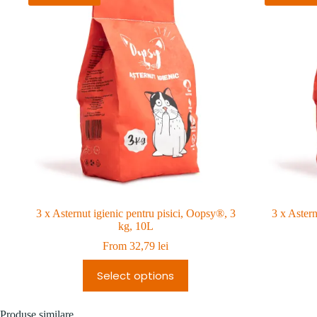
3 x Asternut igienic pentru pisici, Oopsy®, 3
3 x Astern
kg, 10L
From
32,79
lei
Select options
Produse similare