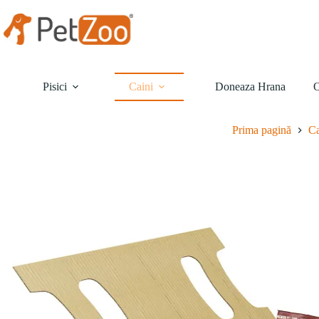
Sari
la
conținut
Pisici
Caini
Doneaza Hrana
O
Prima pagină
Ca