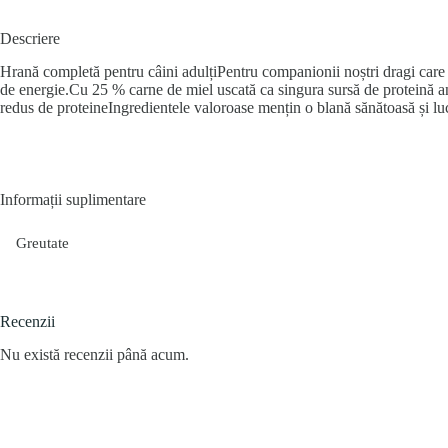
Descriere
Hrană completă pentru câini adulțiPentru companionii noștri dragi care v
de energie.Cu 25 % carne de miel uscată ca singura sursă de proteină a
redus de proteineIngredientele valoroase mențin o blană sănătoasă și lu
Informații suplimentare
Greutate
Recenzii
Nu există recenzii până acum.