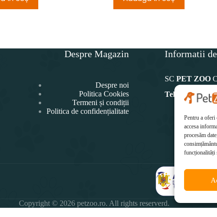
Despre Magazin
Informatii de
SC
PET ZOO
Despre noi
Politica Cookies
Telefon:
Termeni și condiții
Politica de confidențialitate
0771 4
Pentru a oferi
Ema
accesa informa
office@p
procesăm date,
consimțământul
funcționalități 
A
Copyright © 2026 petzoo.ro. All rights reserverd.