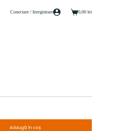
Conectare / Inregistrare
0,00
lei
Coș
de
cumpărături
Adaugă în coș