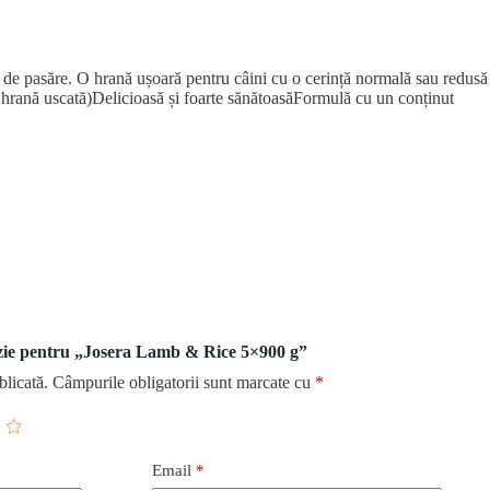
a de pasăre. O hrană ușoară pentru câini cu o cerință normală sau redusă
hrană uscată)Delicioasă și foarte sănătoasăFormulă cu un conținut
enzie pentru „Josera Lamb & Rice 5×900 g”
blicată.
Câmpurile obligatorii sunt marcate cu
*
Email
*