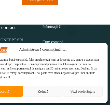
 contact
Informații Utile
CONCEPT SRL
Cum comand
Administrează consimțământul
Politica de retur
15 812
 cea mai bună experiență, folosim tehnologii, cum ar fi cookie-uri, pentru a stoca și/sau
Cum plătesc
il:
țiile despre dispozitive. Consimțământul pentru aceste tehnologii ne permite să
etzoo.ro
 cum ar fi comportamentul de navigare sau ID-uri unice pe acest site. Dacă nu îți dai
Cum se livrează
 sau îți retragi consimțământul dat poate avea afecte negative asupra unor anumite
și funcții.
cceptă
Refuză
Vezi preferințele