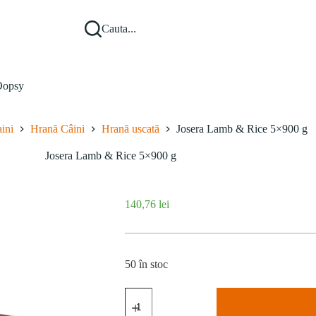
Cauta...
opsy
ini
Hrană Câini
Hrană uscată
Josera Lamb & Rice 5×900 g
Josera Lamb & Rice 5×900 g
140,76
lei
50 în stoc
Cantitate
Josera