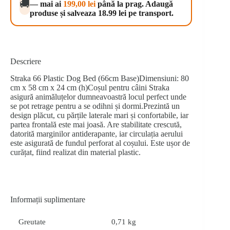
🚚
— mai ai
199,00
lei
până la prag. Adaugă
produse și salveaza 18.99 lei pe transport.
Descriere
Straka 66 Plastic Dog Bed (66cm Base)Dimensiuni: 80
cm x 58 cm x 24 cm (h)Coșul pentru câini Straka
asigură animăluțelor dumneavoastră locul perfect unde
se pot retrage pentru a se odihni și dormi.Prezintă un
design plăcut, cu părțile laterale mari și confortabile, iar
partea frontală este mai joasă. Are stabilitate crescută,
datorită marginilor antiderapante, iar circulația aerului
este asigurată de fundul perforat al coșului. Este ușor de
curățat, fiind realizat din material plastic.
Informații suplimentare
Greutate
0,71 kg