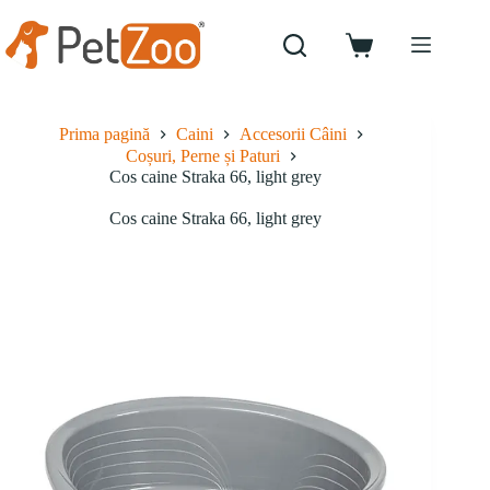
Sari
la
conținut
Coș
de
cumpărături
Prima pagină
Caini
Accesorii Câini
Coșuri, Perne și Paturi
Cos caine Straka 66, light grey
Cos caine Straka 66, light grey