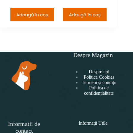
21
Adaugă în coș
Adaugă în coș
Adau
Despre Magazin
Despre noi
Politica Cookies
Termeni și condiții
Politica de
confidențialitate
Informatii de
Informații Utile
contact