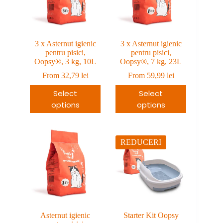
3 x Asternut igienic
3 x Asternut igienic
pentru pisici,
pentru pisici,
Oopsy®, 3 kg, 10L
Oopsy®, 7 kg, 23L
From
32,79
lei
From
59,99
lei
Select
Select
options
options
REDUCERI
Asternut igienic
Starter Kit Oopsy