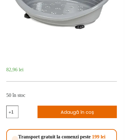
82,96
lei
50 în stoc
Cantitate
Adaugă în coș
Cos
caine
Straka
66,
light
Transport gratuit la comenzi peste
199 lei
grey