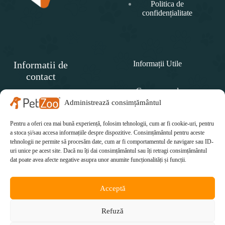
Politica de
confidențialitate
Informatii de
Informații Utile
contact
Cum comand
SC
PET
Administrează consimțământul
Politica de retur
ZOO
CONCEPT SRL
Pentru a oferi cea mai bună experiență, folosim tehnologii, cum ar fi cookie-uri, pentru
Cum plătesc
Telefon:
a stoca și/sau accesa informațiile despre dispozitive. Consimțământul pentru aceste
tehnologii ne permite să procesăm date, cum ar fi comportamentul de navigare sau ID-
Cum se livrează
0771 415 812
uri unice pe acest site. Dacă nu îți dai consimțământul sau îți retragi consimțământul
Email:
dat poate avea afecte negative asupra unor anumite funcționalități și funcții.
office@petzoo.ro
Acceptă
Refuză