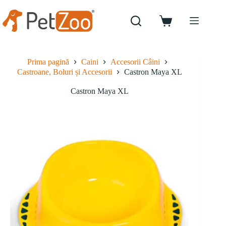
Sari
la
conținut
Coș
de
cumpărături
Prima pagină
Caini
Accesorii Câini
Castroane, Boluri și Accesorii
Castron Maya XL
Castron Maya XL