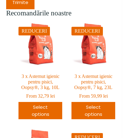
Trimite
Recomandările noastre
REDUCERI
REDUCERI
3 x Asternut igienic
3 x Asternut igienic
pentru pisici,
pentru pisici,
Oopsy®, 3 kg, 10L
Oopsy®, 7 kg, 23L
From
32,79
lei
From
59,99
lei
Select
Select
options
options
REDUCERI