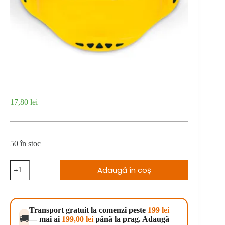
17,80
lei
50 în stoc
Cantitate
Adaugă în coș
Castron
Maya
XL
Transport gratuit la comenzi peste
199 lei
🚚
— mai ai
199,00
lei
până la prag. Adaugă