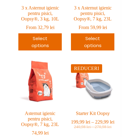
3 x Asternut igienic
3 x Asternut igienic
pentru pisici,
pentru pisici,
Oopsy®, 3 kg, 10L
Oopsy®, 7 kg, 23L
From
32,79
lei
From
59,99
lei
Select
Select
options
options
REDUCERI
Asternut igienic
Starter Kit Oopsy
pentru pisici,
Interval
199,99
lei
–
229,99
lei
Oopsy®, 7 kg, 23L
Prețul
Prețul
Interval
de
240,98
lei
–
270,98
lei
de
inițial
curent
prețuri:
74,99
lei
prețuri: