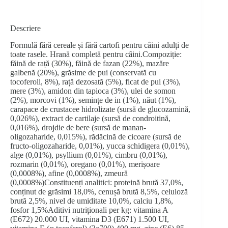
Descriere
Formulă fără cereale și fără cartofi pentru câini adulți de
toate rasele. Hrană completă pentru câini.Compoziție:
făină de rață (30%), făină de fazan (22%), mazăre
galbenă (20%), grăsime de pui (conservată cu
tocoferoli, 8%), rață dezosată (5%), ficat de pui (3%),
mere (3%), amidon din tapioca (3%), ulei de somon
(2%), morcovi (1%), semințe de in (1%), năut (1%),
carapace de crustacee hidrolizate (sursă de glucozamină,
0,026%), extract de cartilaje (sursă de condroitină,
0,016%), drojdie de bere (sursă de manan-
oligozaharide, 0,015%), rădăcină de cicoare (sursă de
fructo-oligozaharide, 0,01%), yucca schidigera (0,01%),
alge (0,01%), psyllium (0,01%), cimbru (0,01%),
rozmarin (0,01%), oregano (0,01%), merișoare
(0,0008%), afine (0,0008%), zmeură
(0,0008%)Constituenți analitici: proteină brută 37,0%,
conținut de grăsimi 18,0%, cenușă brută 8,5%, celuloză
brută 2,5%, nivel de umiditate 10,0%, calciu 1,8%,
fosfor 1,5%Aditivi nutriționali per kg: vitamina A
(E672) 20.000 UI, vitamina D3 (E671) 1.500 UI,