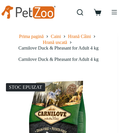
Sari
la
conținut
Coș
de
cumpărături
Prima pagină
Caini
Hrană Câini
Hrană uscată
Carnilove Duck & Pheasant for Adult 4 kg
Carnilove Duck & Pheasant for Adult 4 kg
STOC EPUIZAT