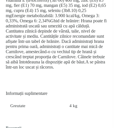
vitamina E (α-tocoferol) (3a700) 400 mg, zinc (E6) 85
mg, fier (E1) 70 mg, mangan (E5) 35 mg, iod (E2) 0,65
mg, cupru (E4) 15 mg, seleniu (3b8.10) 0,25
mgEnergie metabolizabilă: 3.900 kcal/kg, Omega 3:
0,33%, Omega 6: 2,34%Ghid de hrănire: Hrana poate fi
administrată uscată sau umezită cu apă călduță.
Cantitatea zilnică depinde de vârstă, talie, nivel de
activitate și mediu. Cantitățile zilnice recomandate sunt
afișate într-un tabel de hrănire. Dacă administrați hrana
pentru prima oară, administrați o cantitate mai mică de
Carnilove, amestecând-o cu vechiul tip de hrană și
crescând treptat proporția de Carnilove. Câinele trebuie
să aibă întotdeauna la dispoziție apă de băut.A se păstra
într-un loc uscat și răcoros.
Informații suplimentare
Greutate
4 kg