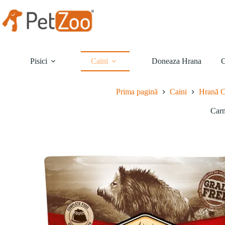
Sari
la
conținut
Pisici
Caini
Doneaza Hrana
O
Prima pagină
Caini
Hrană C
Carn