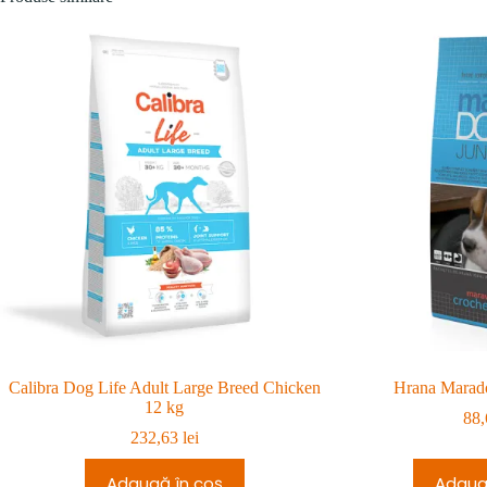
Calibra Dog Life Adult Large Breed Chicken
Hrana Marado
12 kg
88
232,63
lei
Adaugă în coș
Adaug