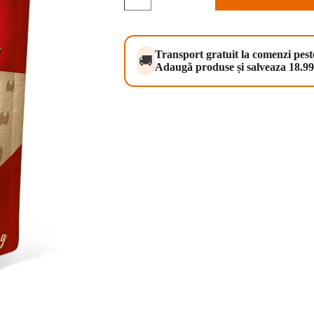
Dog
Pouch
Paté
Wild
Boar
Transport gratuit la comenzi pes
🚚
with
Adaugă produse și salveaza 18.99 
Rosehips
300
g