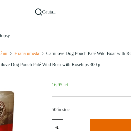
Cauta...
opsy
âini
Hrană umedă
Carnilove Dog Pouch Paté Wild Boar with Ro
ilove Dog Pouch Paté Wild Boar with Rosehips 300 g
16,95
lei
50 în stoc
Cantitate
Carnilove