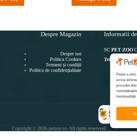
Despre Magazin
Informatii de
SC
PET ZOO
Despre noi
Politica Cookies
Telefon:
Termeni și condiții
Politica de confidențialitate
0771 4
Pentru a oferi
Ema
accesa informa
office@p
procesăm date,
consimțământul
funcționalități 
A
Copyright © 2026 petzoo.ro. All rights reserverd.