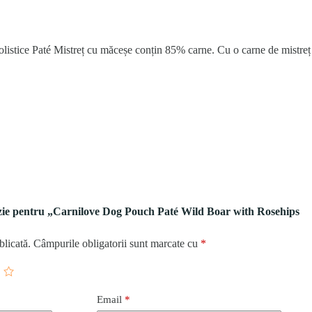
holistice Paté Mistreț cu măceșe conțin 85% carne. Cu o carne de mistreț
enzie pentru „Carnilove Dog Pouch Paté Wild Boar with Rosehips
blicată.
Câmpurile obligatorii sunt marcate cu
*
Email
*