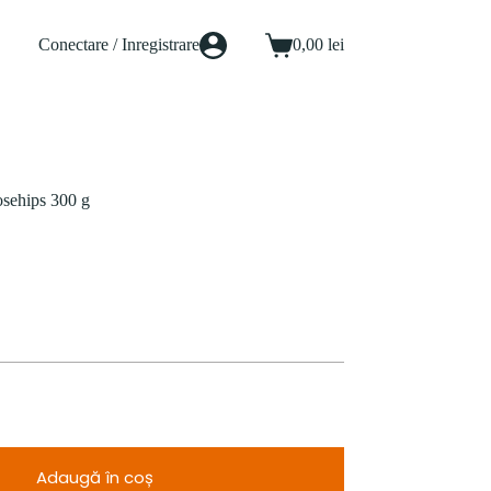
Conectare / Inregistrare
0,00
lei
Coș
de
cumpărături
sehips 300 g
Adaugă în coș