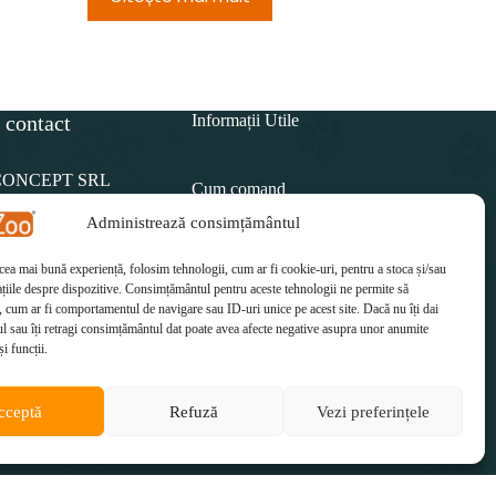
 contact
Informații Utile
CONCEPT SRL
Cum comand
Administrează consimțământul
Politica de retur
15 812
 cea mai bună experiență, folosim tehnologii, cum ar fi cookie-uri, pentru a stoca și/sau
Cum plătesc
il:
țiile despre dispozitive. Consimțământul pentru aceste tehnologii ne permite să
etzoo.ro
 cum ar fi comportamentul de navigare sau ID-uri unice pe acest site. Dacă nu îți dai
Cum se livrează
 sau îți retragi consimțământul dat poate avea afecte negative asupra unor anumite
și funcții.
cceptă
Refuză
Vezi preferințele