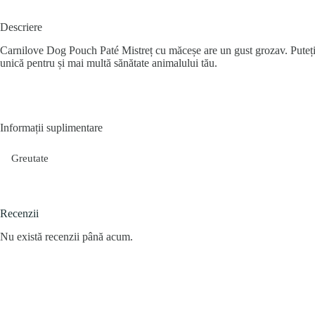
Descriere
Carnilove Dog Pouch Paté Mistreț cu măceșe are un gust grozav. Puteți s
unică pentru și mai multă sănătate animalului tău.
Informații suplimentare
Greutate
Recenzii
Nu există recenzii până acum.