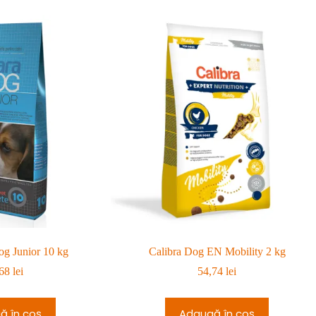
g Junior 10 kg
Calibra Dog EN Mobility 2 kg
,68
lei
54,74
lei
ă în coș
Adaugă în coș