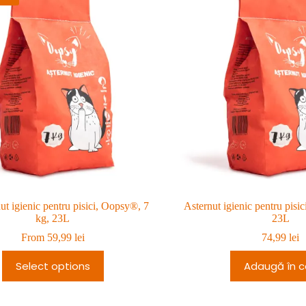
ut igienic pentru pisici, Oopsy®, 7
Asternut igienic pentru pisi
kg, 23L
23L
From
59,99
lei
74,99
lei
Select options
Adaugă în c