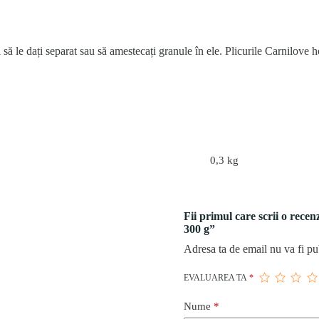
ă le dați separat sau să amestecați granule în ele. Plicurile Carnilove 
0,3 kg
Fii primul care scrii o rec
300 g”
Adresa ta de email nu va fi pu
EVALUAREA TA
*
Nume
*