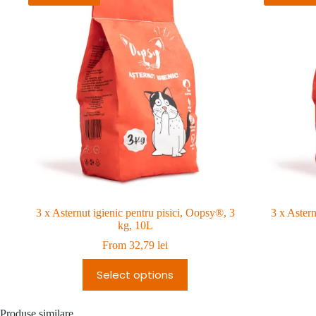
3 x Asternut igienic pentru pisici, Oopsy®, 3
3 x Astern
kg, 10L
From
32,79
lei
Select options
Produse similare