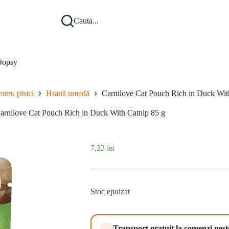
Cauta...
opsy
ntru pisici
Hrană umedă
Carnilove Cat Pouch Rich in Duck Wit
arnilove Cat Pouch Rich in Duck With Catnip 85 g
7,23
lei
Stoc epuizat
Transport gratuit la comenzi pes