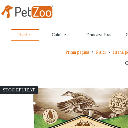
Sari
la
conținut
Pisici
Caini
Doneaza Hrana
O
Prima pagină
Pisici
Hrană pe
C
STOC EPUIZAT