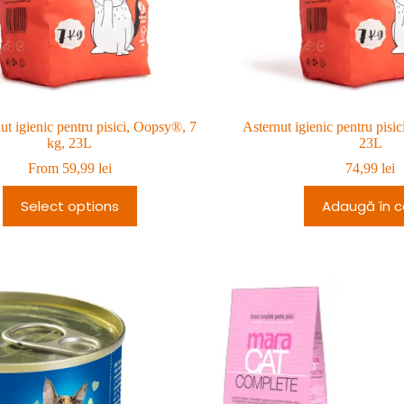
ut igienic pentru pisici, Oopsy®, 7
Asternut igienic pentru pisi
kg, 23L
23L
From
59,99
lei
74,99
lei
Select options
Adaugă în c