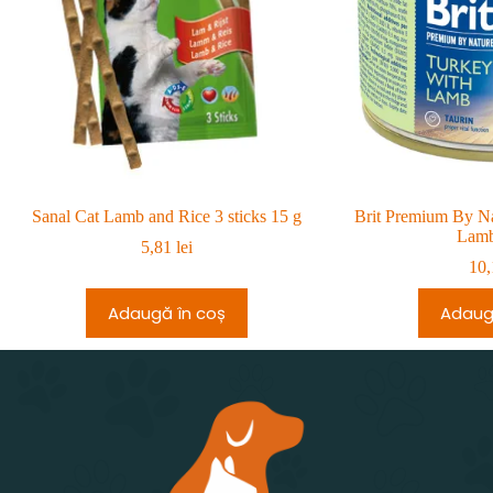
Sanal Cat Lamb and Rice 3 sticks 15 g
Brit Premium By Na
Lamb
5,81
lei
10
Adaugă în coș
Adaug