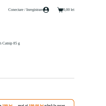
Conectare / Inregistrare
0,00
lei
Coș
de
cumpărături
h Catnip 85 g
te
199 lei
— mai ai
199,00
lei
până la prag.