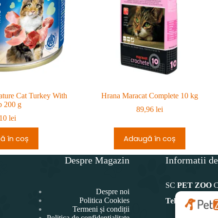
ture Cat Turkey With
Hrana Maracat Complete 10 kg
 200 g
89,96
lei
,10
lei
ă în coș
Adaugă în coș
Despre Magazin
Informatii de
SC
PET ZOO
Despre noi
Politica Cookies
Telefon:
Termeni și condiții
Politica de confidențialitate