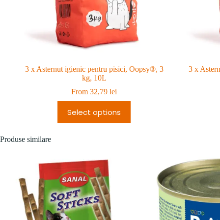
3 x Asternut igienic pentru pisici, Oopsy®, 3
3 x Astern
kg, 10L
From
32,79
lei
Select options
Produse similare