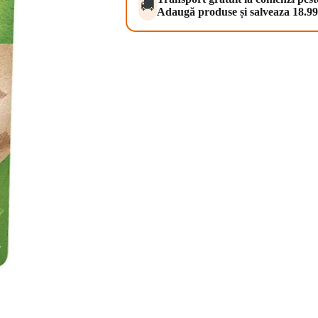
🚚
Adaugă produse și salveaza 18.99 