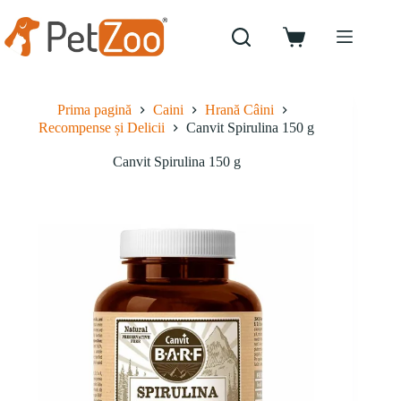
Sari
la
conținut
Coș
de
cumpărături
Prima pagină
Caini
Hrană Câini
Recompense și Delicii
Canvit Spirulina 150 g
Canvit Spirulina 150 g