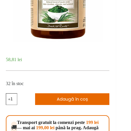
58,81
lei
32 în stoc
Cantitate
Adaugă în coș
Canvit
Spirulina
150
g
Transport gratuit la comenzi peste
199 lei
🚚
— mai ai
199,00
lei
până la prag. Adaugă