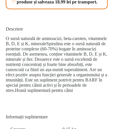
produse și salveaza 18.99 lei pe transport.
Descriere
O sursă naturală de aminoacizi, beta-caroten, vitaminele
B, D, E și K, mineraleSpirulina este o sursă naturală de
proteine complexe (60-70%) bogate în aminoacizi
esențiali. De asemenea, conține vitaminele B, D, E și K,
minerale și fier. Deoarece este o sursă excelentă de
nutrienți concentrați și foarte bine absorbiți, este
cunoscută ca fiind un așa-numit superaliment. Are un
efect pozitiv asupra funcției generale a organismului și a
imunității. Este un supliment potrivit pentru BARF în
special pentru câinii activi și în perioadele de
stres.Hrană suplimentară pentru câini
Informații suplimentare