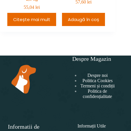
57,60
lei
55,04
lei
5
Citește mai mult
Adaugă în coș
Adau
Despre Magazin
Despre noi
Politica Cookies
Termeni și condiții
Politica de
confidențialitate
Informatii de
Informații Utile