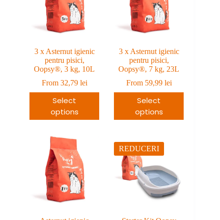
3 x Asternut igienic
3 x Asternut igienic
pentru pisici,
pentru pisici,
Oopsy®, 3 kg, 10L
Oopsy®, 7 kg, 23L
From
32,79
lei
From
59,99
lei
Select
Select
options
options
REDUCERI