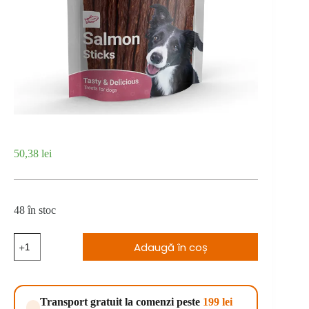
50,38
lei
48 în stoc
Cantitate
Adaugă în coș
Calibra
Joy
Dog
Classic
Salmon
Transport gratuit la comenzi peste
199 lei
Sticks