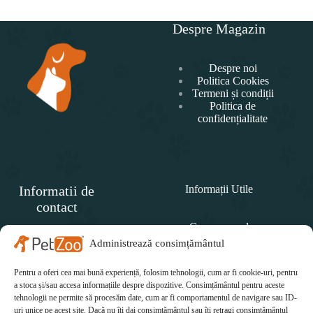
Despre Magazin
Despre noi
Politica Cookies
Termeni și condiții
Politica de
confidențialitate
Informatii de
Informații Utile
contact
Cum comand
SC
PET
Administrează consimțământul
Politica de retur
ZOO
CONCEPT SRL
Pentru a oferi cea mai bună experiență, folosim tehnologii, cum ar fi cookie-uri, pentru
Cum plătesc
Telefon:
a stoca și/sau accesa informațiile despre dispozitive. Consimțământul pentru aceste
tehnologii ne permite să procesăm date, cum ar fi comportamentul de navigare sau ID-
Cum se livrează
0771 415 812
uri unice pe acest site. Dacă nu îți dai consimțământul sau îți retragi consimțământul