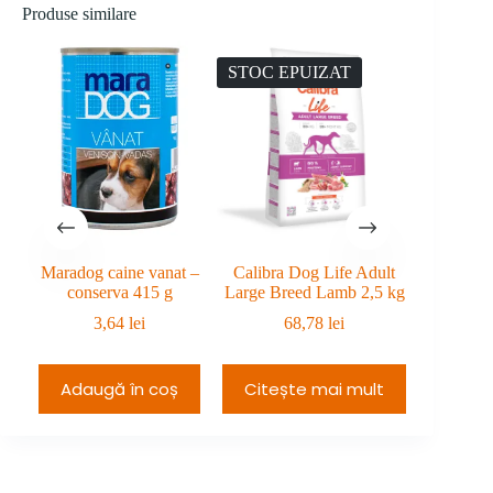
de
prețuri:
Produse similare
prețuri:
199,99 lei
240,98 lei
până
până
la
STOC EPUIZAT
la
229,99 lei.
270,98 lei.
Maradog caine vanat –
Calibra Dog Life Adult
Calibra Do
conserva 415 g
Large Breed Lamb 2,5 kg
5
3,64
lei
68,78
lei
Adaugă în coș
Citește mai mult
Adau