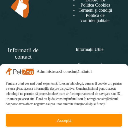
Politica Cookies
Termeni și condiții
Politica de
confidențialitate
Informatii de
Informații Utile
contact
Cum comand
SC
PET
Administrează consimțământul
Politica de retur
ZOO
CONCEPT SRL
Pentru a oferi cea mai bună experiență, folosim tehnologii, cum ar fi cookie-uri, pentru
Cum plătesc
Telefon:
a stoca și/sau accesa informațiile despre dispozitive. Consimțământul pentru aceste
tehnologii ne permite să procesăm date, cum ar fi comportamentul de navigare sau ID-
Cum se livrează
0771 415 812
uri unice pe acest site. Dacă nu îți dai consimțământul sau îți retragi consimțământul
Email:
dat poate avea afecte negative asupra unor anumite funcționalități și funcții.
office@petzoo.ro
Acceptă