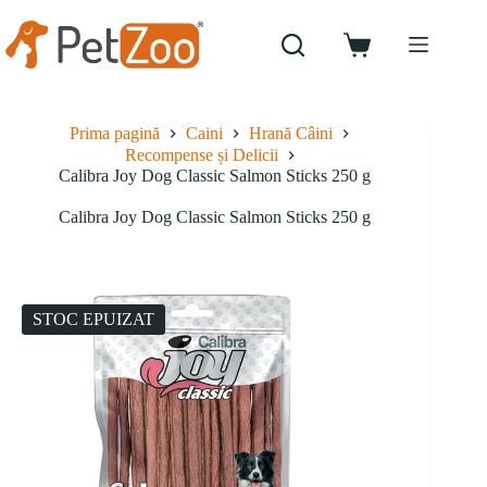
Sari
la
conținut
Coș
de
cumpărături
Prima pagină
Caini
Hrană Câini
Recompense și Delicii
Calibra Joy Dog Classic Salmon Sticks 250 g
Calibra Joy Dog Classic Salmon Sticks 250 g
STOC EPUIZAT