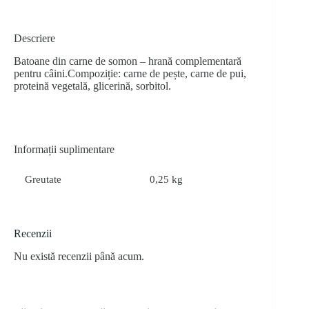
Descriere
Batoane din carne de somon – hrană complementară
pentru câini.Compoziție: carne de pește, carne de pui,
proteină vegetală, glicerină, sorbitol.
Informații suplimentare
Greutate
0,25 kg
Recenzii
Nu există recenzii până acum.