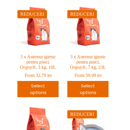
REDUCERI
REDUCERI
3 x Asternut igienic
3 x Asternut igienic
pentru pisici,
pentru pisici,
Oopsy®, 3 kg, 10L
Oopsy®, 7 kg, 23L
From
32,79
lei
From
59,99
lei
Select
Select
options
options
REDUCERI