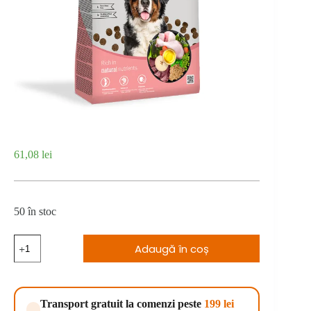
61,08
lei
50 în stoc
Cantitate
Adaugă în coș
Calibra
Dog
Premium
Line
Junior
Transport gratuit la comenzi peste
199 lei
Large