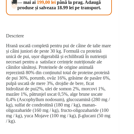
🚚
— mai ai
199,00
lei
până la prag. Adaugă
3
produse și salveaza 18.99 lei pe transport.
kg
Descriere
Hrană uscată completă pentru pui de câine de talie mare
și câini juniori de peste 30 kg. Formulă cu proteină
unică de pui, ușor digerabilă și echilibrată în nutrienții
necesari pentru a satisface cerințele nutriționale ale
câinilor sănătoși. Proteinele de origine animală
reprezintă 80% din conținutul total de proteine.proteină
de pui 36%, porumb, ovăz 16%, grăsime de pasăre 6%,
pulpă uscată de mere 3%, drojdie de bere, ficat
hidrolizat de pui2%, ulei de somon 2%, morcovi 1%,
mazăre 1%, pătrunjel uscat 0,5%, alge brune uscate
0,4% (Ascophyllum nodosum), glucozamină (280 mg /
kg), sulfat de condroitină (180 mg / kg), manan-
oligozaharide (160 mg / kg), fructo-oligozaharide (100
mg / kg), yuca Mojave (100 mg / kg), β-glucani (50 mg
/ kg).