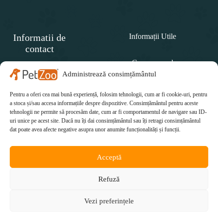
Informatii de
Informații Utile
contact
Cum comand
SC
PET
Administrează consimțământul
Politica de retur
ZOO
CONCEPT SRL
Pentru a oferi cea mai bună experiență, folosim tehnologii, cum ar fi cookie-uri, pentru
Cum plătesc
Telefon:
a stoca și/sau accesa informațiile despre dispozitive. Consimțământul pentru aceste
tehnologii ne permite să procesăm date, cum ar fi comportamentul de navigare sau ID-
Cum se livrează
0771 415 812
uri unice pe acest site. Dacă nu îți dai consimțământul sau îți retragi consimțământul
Email:
dat poate avea afecte negative asupra unor anumite funcționalități și funcții.
office@petzoo.ro
Acceptă
Refuză
Vezi preferințele