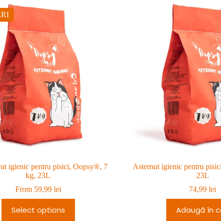
RI
ut igienic pentru pisici, Oopsy®, 7
Asternut igienic pentru pisi
kg, 23L
23L
From
59,99
lei
74,99
lei
Select options
Adaugă în c