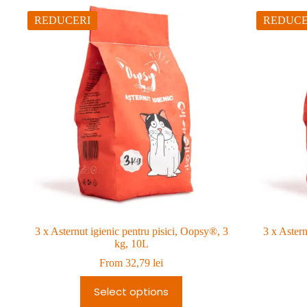
REDUCERI
REDUCE
3 x Asternut igienic pentru pisici, Oopsy®, 3
3 x Astern
kg, 10L
From
32,79
lei
Select options