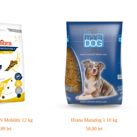
N Mobility 12 kg
Hrana Maradog 1 10 kg
,89
lei
58,00
lei