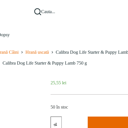
Cauta...
opsy
rană Câini
Hrană uscată
Calibra Dog Life Starter & Puppy Lam
Calibra Dog Life Starter & Puppy Lamb 750 g
25,55
lei
50 în stoc
Cantitate
Calibra