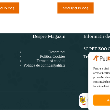
ă în coș
Adaugă în coș
Despre Magazin
Informatii de
SC
PET ZOO
Despre noi
Politica Cookies
Telefon:
Termeni și condiții
Politica de confidențialitate
0771 4
Pentru a oferi
Ema
accesa informa
office@p
procesăm date,
consimțământul
funcționalități 
A