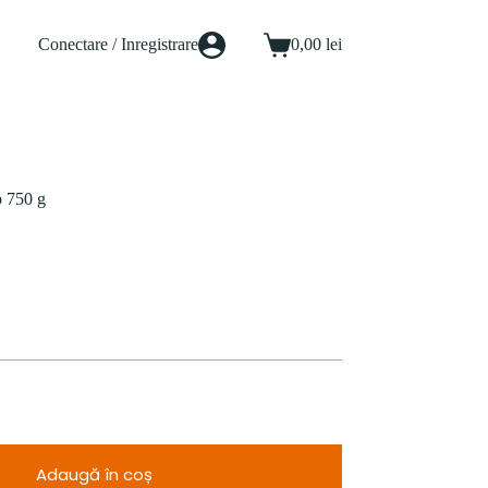
Conectare / Inregistrare
0,00
lei
Coș
de
cumpărături
b 750 g
Adaugă în coș