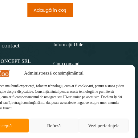
Adaugă în coș
Adau
 contact
Informații Utile
CONCEPT SRL
Cum comand
Administrează consimțământul
Politica de retur
15 812
 cea mai bună experiență, folosim tehnologii, cum ar fi cookie-uri, pentru a stoca și/sau
Cum plătesc
il:
țiile despre dispozitive. Consimțământul pentru aceste tehnologii ne permite să
etzoo.ro
 cum ar fi comportamentul de navigare sau ID-uri unice pe acest site. Dacă nu îți dai
Cum se livrează
 sau îți retragi consimțământul dat poate avea afecte negative asupra unor anumite
și funcții.
cceptă
Refuză
Vezi preferințele