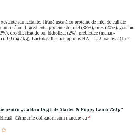
estante sau lactante. Hrană uscată cu proteine de miel de calitate
rea unui câine. Ingrediente: proteine de miel (38%), orez (20%), grăsime
%), drojdii, ficat de pui hidrolizat (2%), prebiotice (manan-
a (100 mg / kg), Lactobacillus acidophilus HA – 122 inactivat (15 ×
enzie pentru „Calibra Dog Life Starter & Puppy Lamb 750 g”
blicată.
Câmpurile obligatorii sunt marcate cu
*