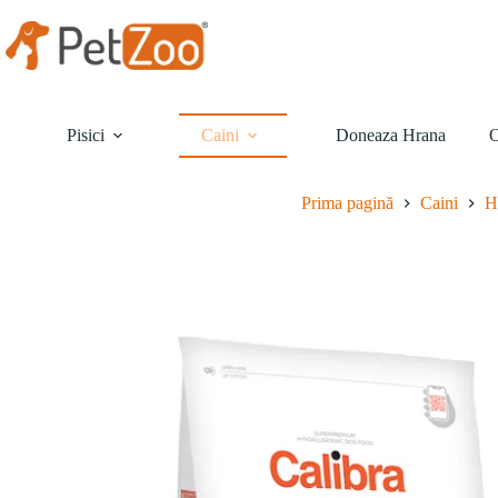
Sari
la
conținut
Pisici
Caini
Doneaza Hrana
O
Prima pagină
Caini
H