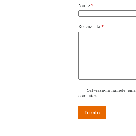
Nume
*
Recenzia ta
*
Salvează-mi numele, emailu
comentez.
Trimite