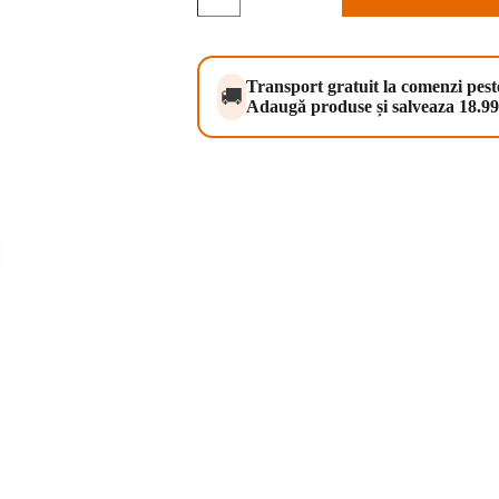
Dog
Life
Starter
&
Puppy
Transport gratuit la comenzi pes
🚚
Lamb
Adaugă produse și salveaza 18.99 
750
g