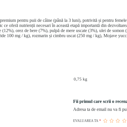
ium pentru puii de câine (până la 3 luni), potrivită și pentru femele g
ic ce oferă nutrienții necesari în această etapă importantă din dezvolta
re (12%), orez de bere (7%), pulpă de mere uscate (3%), ulei de somon (3
ride 100 mg / kg), rozmarin și cimbru uscat (250 mg / kg), Mojave yucc
0,75 kg
Fii primul care scrii o rec
Adresa ta de email nu va fi pu
EVALUAREA TA
*