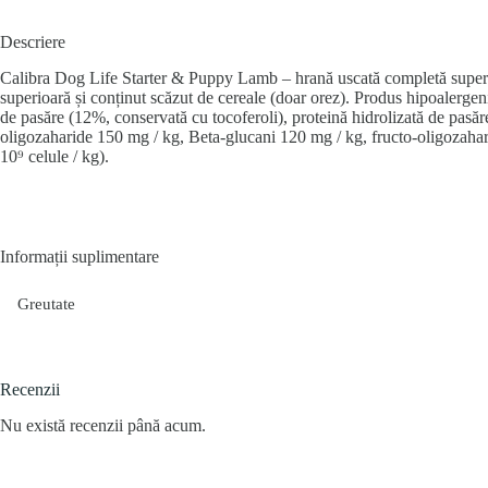
Descriere
Calibra Dog Life Starter & Puppy Lamb – hrană uscată completă superprem
superioară și conținut scăzut de cereale (doar orez). Produs hipoalergen
de pasăre (12%, conservată cu tocoferoli), proteină hidrolizată de pasă
oligozaharide 150 mg / kg, Beta-glucani 120 mg / kg, fructo-oligozaha
10⁹ celule / kg).
Informații suplimentare
Greutate
Recenzii
Nu există recenzii până acum.