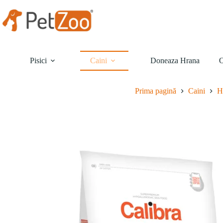
Sari
la
conținut
Pisici
Caini
Doneaza Hrana
O
Prima pagină
Caini
H