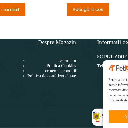
 mai mult
Adaugă în coș
Despre Magazin
Informatii de
SC
PET ZOO
Despre noi
Politica Cookies
Telefon:
Termeni și condiții
Politica de confidențialitate
0771 4
Pentru a oferi
Ema
accesa informa
office@p
procesăm date,
consimțământul
funcționalități 
A