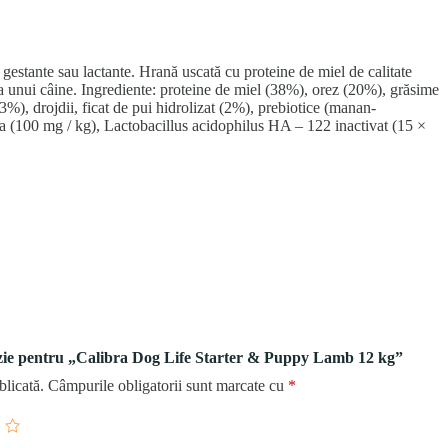
estante sau lactante. Hrană uscată cu proteine de miel de calitate
rea unui câine. Ingrediente: proteine de miel (38%), orez (20%), grăsime
%), drojdii, ficat de pui hidrolizat (2%), prebiotice (manan-
a (100 mg / kg), Lactobacillus acidophilus HA – 122 inactivat (15 ×
enzie pentru „Calibra Dog Life Starter & Puppy Lamb 12 kg”
blicată.
Câmpurile obligatorii sunt marcate cu
*