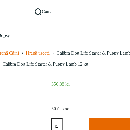
Cauta...
opsy
rană Câini
Hrană uscată
Calibra Dog Life Starter & Puppy Lam
Calibra Dog Life Starter & Puppy Lamb 12 kg
356,38
lei
50 în stoc
Cantitate
Calibra