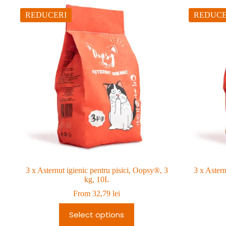
REDUCERI
REDUCE
3 x Asternut igienic pentru pisici, Oopsy®, 3
3 x Astern
kg, 10L
From
32,79
lei
Select options