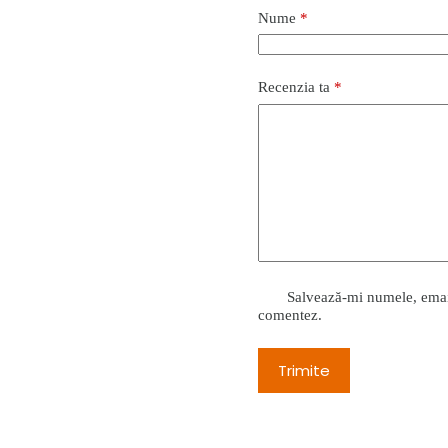
Nume
*
Recenzia ta
*
Salvează-mi numele, emailu
comentez.
Trimite