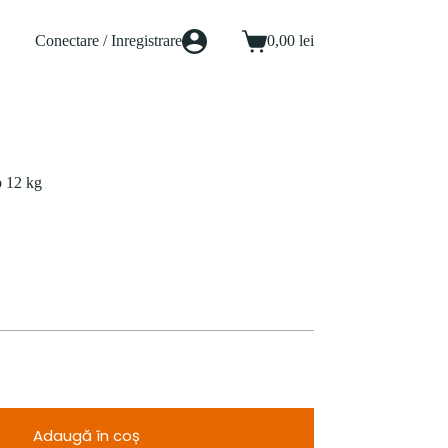
Conectare / Inregistrare
0,00
lei
Coș
de
cumpărături
b 12 kg
Adaugă în coș