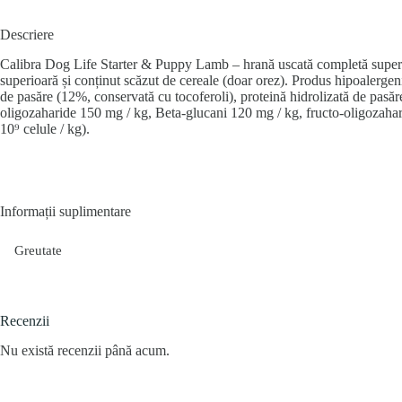
Descriere
Calibra Dog Life Starter & Puppy Lamb – hrană uscată completă superprem
superioară și conținut scăzut de cereale (doar orez). Produs hipoalergen
de pasăre (12%, conservată cu tocoferoli), proteină hidrolizată de pasă
oligozaharide 150 mg / kg, Beta-glucani 120 mg / kg, fructo-oligozaha
10⁹ celule / kg).
Informații suplimentare
Greutate
Recenzii
Nu există recenzii până acum.