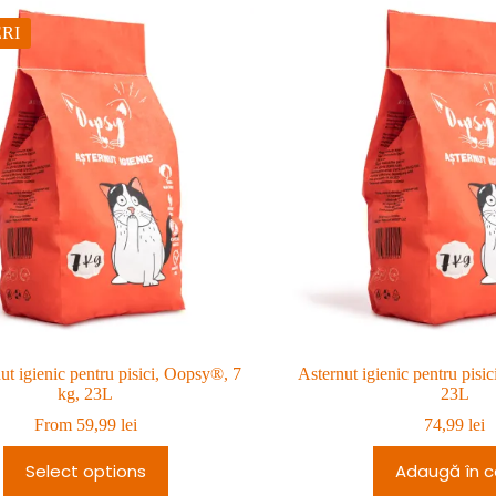
RI
ut igienic pentru pisici, Oopsy®, 7
Asternut igienic pentru pisi
kg, 23L
23L
From
59,99
lei
74,99
lei
Select options
Adaugă în c