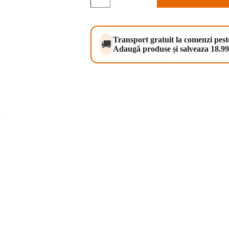
Dog
Life
Starter
&
Puppy
Transport gratuit la comenzi pes
🚚
Lamb
Adaugă produse și salveaza 18.99 
12
kg