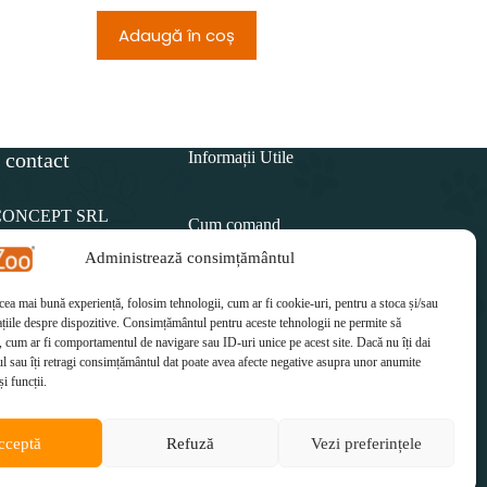
Adaugă în coș
Adau
 contact
Informații Utile
CONCEPT SRL
Cum comand
Administrează consimțământul
Politica de retur
15 812
 cea mai bună experiență, folosim tehnologii, cum ar fi cookie-uri, pentru a stoca și/sau
Cum plătesc
il:
țiile despre dispozitive. Consimțământul pentru aceste tehnologii ne permite să
etzoo.ro
 cum ar fi comportamentul de navigare sau ID-uri unice pe acest site. Dacă nu îți dai
Cum se livrează
 sau îți retragi consimțământul dat poate avea afecte negative asupra unor anumite
și funcții.
cceptă
Refuză
Vezi preferințele