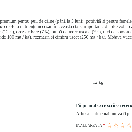
ium pentru puii de câine (până la 3 luni), potrivită și pentru femele g
ic ce oferă nutrienții necesari în această etapă importantă din dezvolta
re (12%), orez de bere (7%), pulpă de mere uscate (3%), ulei de somon (3
ride 100 mg / kg), rozmarin și cimbru uscat (250 mg / kg), Mojave yucc
12 kg
Fii primul care scrii o rec
Adresa ta de email nu va fi pu
EVALUAREA TA
*