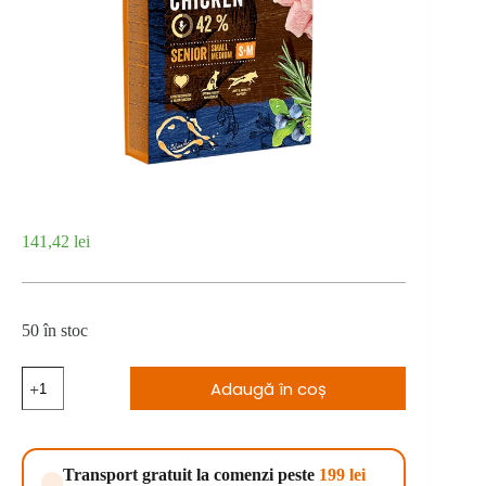
141,42
lei
50 în stoc
Cantitate
Adaugă în coș
Brit
Premium
by
Nature
Senior
Transport gratuit la comenzi peste
199 lei
S