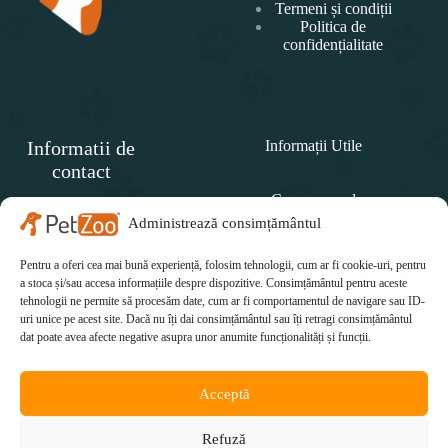
Termeni și condiții
Politica de
confidențialitate
Informatii de
Informații Utile
contact
Cum comand
SC
PET
Administrează consimțământul
Politica de retur
ZOO
CONCEPT SRL
Pentru a oferi cea mai bună experiență, folosim tehnologii, cum ar fi cookie-uri, pentru
Cum plătesc
Telefon:
a stoca și/sau accesa informațiile despre dispozitive. Consimțământul pentru aceste
tehnologii ne permite să procesăm date, cum ar fi comportamentul de navigare sau ID-
Cum se livrează
0771 415 812
uri unice pe acest site. Dacă nu îți dai consimțământul sau îți retragi consimțământul
Email:
dat poate avea afecte negative asupra unor anumite funcționalități și funcții.
office@petzoo.ro
Acceptă
Refuză