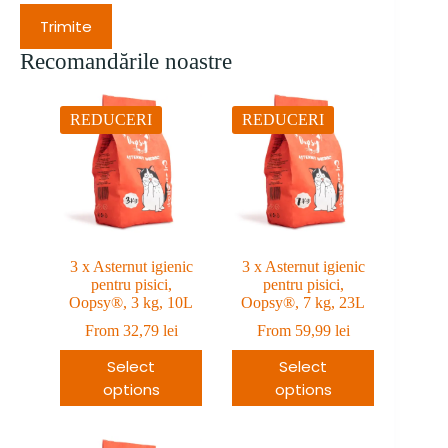
Trimite
Recomandările noastre
REDUCERI
REDUCERI
3 x Asternut igienic
3 x Asternut igienic
pentru pisici,
pentru pisici,
Oopsy®, 3 kg, 10L
Oopsy®, 7 kg, 23L
From
32,79
lei
From
59,99
lei
Select
Select
options
options