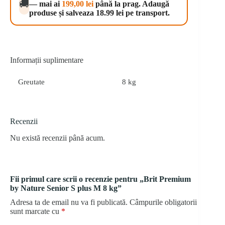
🚚
— mai ai
199,00
lei
până la prag. Adaugă
plus
produse și salveaza 18.99 lei pe transport.
M
8
kg
Informații suplimentare
Greutate
8 kg
Recenzii
Nu există recenzii până acum.
Fii primul care scrii o recenzie pentru „Brit Premium
by Nature Senior S plus M 8 kg”
Adresa ta de email nu va fi publicată.
Câmpurile obligatorii
sunt marcate cu
*