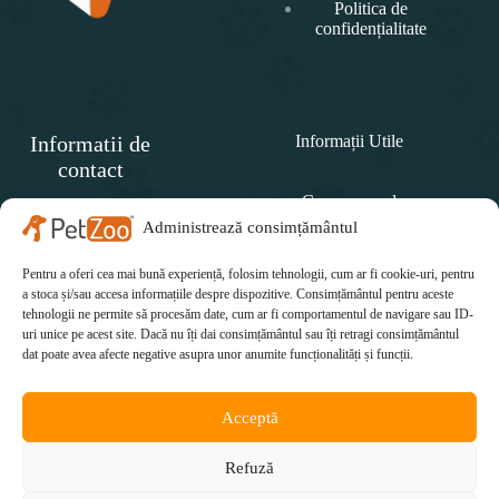
Politica de
confidențialitate
Informatii de
Informații Utile
contact
Cum comand
SC
PET
Administrează consimțământul
Politica de retur
ZOO
CONCEPT SRL
Pentru a oferi cea mai bună experiență, folosim tehnologii, cum ar fi cookie-uri, pentru
Cum plătesc
Telefon:
a stoca și/sau accesa informațiile despre dispozitive. Consimțământul pentru aceste
tehnologii ne permite să procesăm date, cum ar fi comportamentul de navigare sau ID-
Cum se livrează
0771 415 812
uri unice pe acest site. Dacă nu îți dai consimțământul sau îți retragi consimțământul
Email:
dat poate avea afecte negative asupra unor anumite funcționalități și funcții.
office@petzoo.ro
Acceptă
Refuză