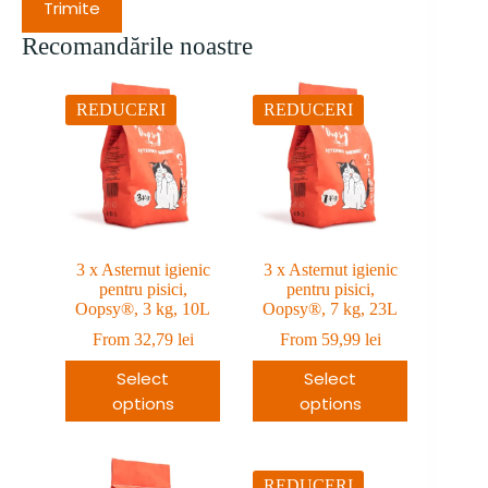
Trimite
Recomandările noastre
REDUCERI
REDUCERI
3 x Asternut igienic
3 x Asternut igienic
pentru pisici,
pentru pisici,
Oopsy®, 3 kg, 10L
Oopsy®, 7 kg, 23L
From
32,79
lei
From
59,99
lei
Select
Select
options
options
REDUCERI