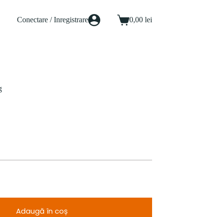
Conectare / Inregistrare
0,00
lei
Coș
de
cumpărături
g
Adaugă în coș