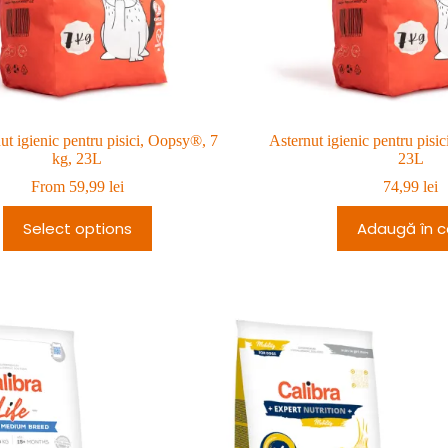
ut igienic pentru pisici, Oopsy®, 7
Asternut igienic pentru pisi
kg, 23L
23L
From
59,99
lei
74,99
lei
Select options
Adaugă în c