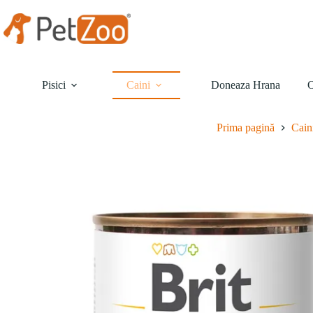
Sari
la
conținut
Pisici
Caini
Doneaza Hrana
O
Prima pagină
Cain