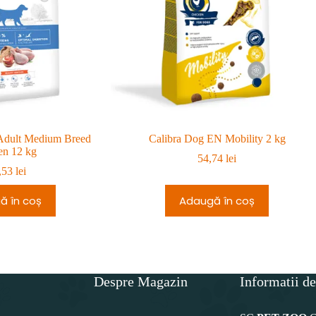
 Adult Medium Breed
Calibra Dog EN Mobility 2 kg
en 12 kg
54,74
lei
,53
lei
ă în coș
Adaugă în coș
Despre Magazin
Informatii de