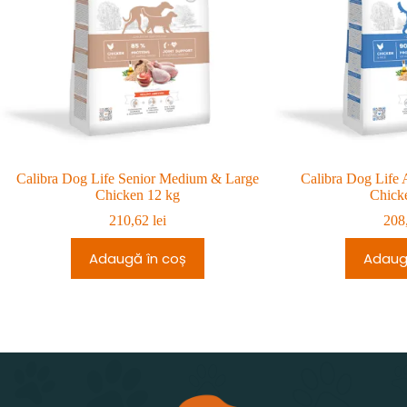
Calibra Dog Life Senior Medium & Large
Calibra Dog Life
Chicken 12 kg
Chick
210,62
lei
208
Adaugă în coș
Adaug