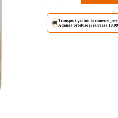
Pate
and
Meat
Chicken
400
Transport gratuit la comenzi pes
🚚
g
Adaugă produse și salveaza 18.99 