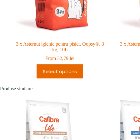
3 x Asternut igienic pentru pisici, Oopsy®, 3
3 x Astern
kg, 10L
From
32,79
lei
Select options
Produse similare