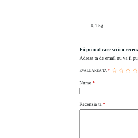
0,4 kg
Fii primul care scrii o rec
Adresa ta de email nu va fi pu
EVALUAREA TA
*
Nume
*
Recenzia ta
*