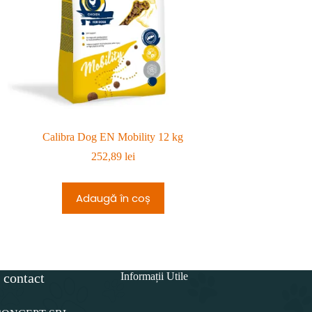
Calibra Dog EN Mobility 12 kg
Hrana Mara
252,89
lei
8
Adaugă în coș
Adau
 contact
Informații Utile