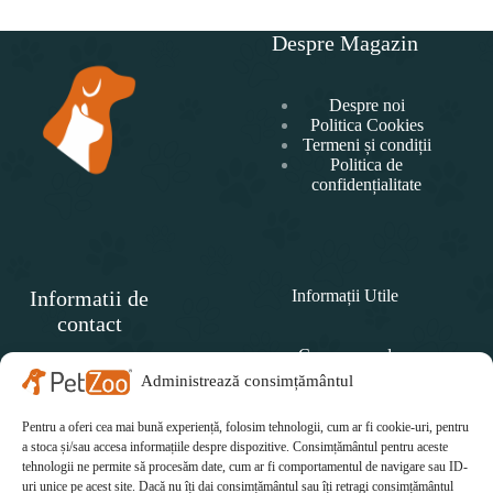
Despre Magazin
Despre noi
Politica Cookies
Termeni și condiții
Politica de
confidențialitate
Informatii de
Informații Utile
contact
Cum comand
SC
PET
Administrează consimțământul
Politica de retur
ZOO
CONCEPT SRL
Pentru a oferi cea mai bună experiență, folosim tehnologii, cum ar fi cookie-uri, pentru
Cum plătesc
Telefon:
a stoca și/sau accesa informațiile despre dispozitive. Consimțământul pentru aceste
tehnologii ne permite să procesăm date, cum ar fi comportamentul de navigare sau ID-
Cum se livrează
0771 415 812
uri unice pe acest site. Dacă nu îți dai consimțământul sau îți retragi consimțământul