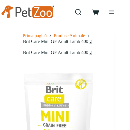
Sari
la
conținut
Coș
de
cumpărături
Prima pagină
Produse Animale
Brit Care Mini GF Adult Lamb 400 g
Brit Care Mini GF Adult Lamb 400 g