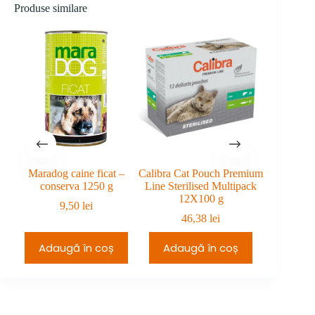
de
prețuri:
Produse similare
prețuri:
199,99 lei
240,98 lei
până
până
la
la
229,99 lei.
270,98 lei.
Maradog caine ficat –
Calibra Cat Pouch Premium
Sanal Cat 
conserva 1250 g
Line Sterilised Multipack
3 st
12X100 g
9,50
lei
5
46,38
lei
Adaugă în coș
Adaugă în coș
Adau