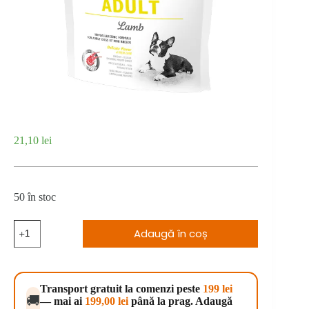
21,10
lei
50 în stoc
Cantitate
Adaugă în coș
Brit
Care
Mini
GF
Adult
Transport gratuit la comenzi peste
199 lei
Lamb
🚚
— mai ai
199,00
lei
până la prag. Adaugă
400