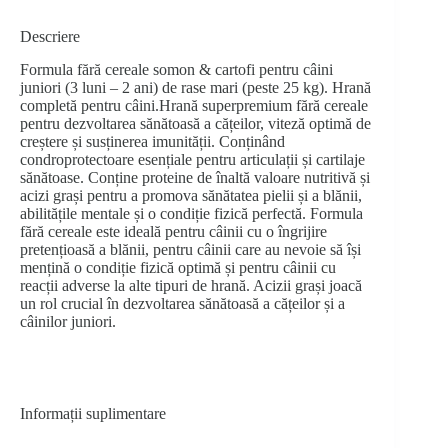
Descriere
Formula fără cereale somon & cartofi pentru câini
juniori (3 luni – 2 ani) de rase mari (peste 25 kg). Hrană
completă pentru câini.Hrană superpremium fără cereale
pentru dezvoltarea sănătoasă a cățeilor, viteză optimă de
creștere și susținerea imunității. Conținând
condroprotectoare esențiale pentru articulații și cartilaje
sănătoase. Conține proteine de înaltă valoare nutritivă și
acizi grași pentru a promova sănătatea pielii și a blănii,
abilitățile mentale și o condiție fizică perfectă. Formula
fără cereale este ideală pentru câinii cu o îngrijire
pretențioasă a blănii, pentru câinii care au nevoie să își
mențină o condiție fizică optimă și pentru câinii cu
reacții adverse la alte tipuri de hrană. Acizii grași joacă
un rol crucial în dezvoltarea sănătoasă a cățeilor și a
câinilor juniori.
Informații suplimentare