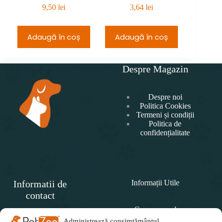
9,50
lei
3,64
lei
4
Adaugă în coș
Adaugă în coș
Adau
Despre Magazin
Despre noi
Politica Cookies
Termeni și condiții
Politica de
confidențialitate
Informatii de
Informații Utile
contact
Cum comand
SC
PET
Administrează consimțământul