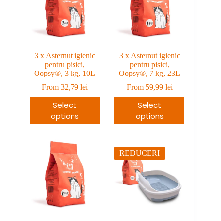
3 x Asternut igienic
3 x Asternut igienic
pentru pisici,
pentru pisici,
Oopsy®, 3 kg, 10L
Oopsy®, 7 kg, 23L
From
32,79
lei
From
59,99
lei
Select
Select
options
options
REDUCERI