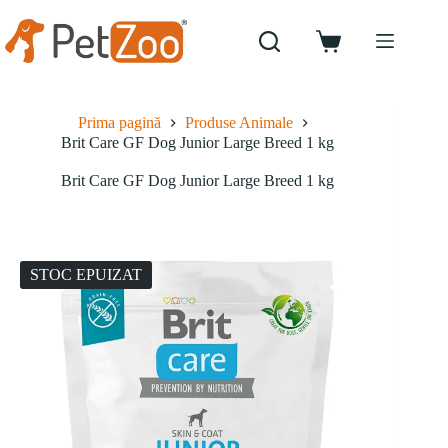
Sari
la
conținut
Coș
de
cumpărături
Prima pagină
Produse Animale
Brit Care GF Dog Junior Large Breed 1 kg
Brit Care GF Dog Junior Large Breed 1 kg
STOC EPUIZAT