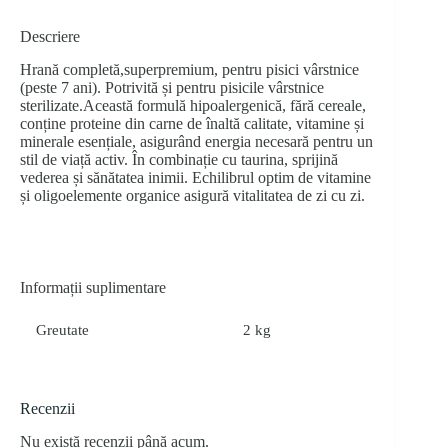
Descriere
Hrană completă,superpremium, pentru pisici vârstnice
(peste 7 ani). Potrivită și pentru pisicile vârstnice
sterilizate.Această formulă hipoalergenică, fără cereale,
conține proteine din carne de înaltă calitate, vitamine și
minerale esențiale, asigurând energia necesară pentru un
stil de viață activ. În combinație cu taurina, sprijină
vederea și sănătatea inimii. Echilibrul optim de vitamine
și oligoelemente organice asigură vitalitatea de zi cu zi.
Informații suplimentare
Greutate
2 kg
Recenzii
Nu există recenzii până acum.