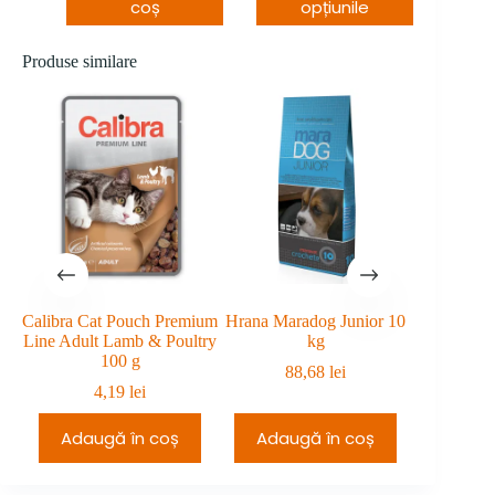
la
la
coș
opțiunile
–
229,99 leiInterval
270,98 lei
229,99 lei
270,98 leiInterval
de
de
prețuri:
Produse similare
prețuri:
199,99 lei
240,98 lei
până
până
la
STOC E
la
229,99 lei.
270,98 lei.
Calibra Cat Pouch Premium
Hrana Maradog Junior 10
Hrana Ma
Line Adult Lamb & Poultry
kg
100 g
88,68
lei
7
4,19
lei
Adaugă în coș
Adaugă în coș
Citeșt