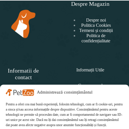
Despre Magazin
Despre noi
Politica Cookies
Termeni și condiții
Politica de
confidențialitate
Informatii de
Informații Utile
contact
Cum comand
SC
PET
Administrează consimțământul
Politica de retur
ZOO
CONCEPT SRL
Pentru a oferi cea mai bună experiență, folosim tehnologii, cum ar fi cookie-uri, pentru
Cum plătesc
Telefon:
a stoca și/sau accesa informațiile despre dispozitive. Consimțământul pentru aceste
tehnologii ne permite să procesăm date, cum ar fi comportamentul de navigare sau ID-
Cum se livrează
0771 415 812
uri unice pe acest site. Dacă nu îți dai consimțământul sau îți retragi consimțământul
Email:
dat poate avea afecte negative asupra unor anumite funcționalități și funcții.