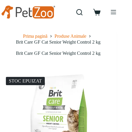
Sari
la
conținut
Coș
de
cumpărături
Prima pagină
Produse Animale
Brit Care GF Cat Senior Weight Control 2 kg
Brit Care GF Cat Senior Weight Control 2 kg
STOC EPUIZAT