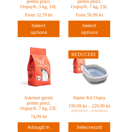
pentru pisici,
pentru pisici,
Oopsy®, 3 kg, 10L
Oopsy®, 7 kg, 23L
From
32,79
lei
From
59,99
lei
Select
Select
options
options
REDUCERI
Asternut igienic
Starter Kit Oopsy
pentru pisici,
Interval
199,99
lei
–
229,99
lei
Oopsy®, 7 kg, 23L
Prețul
Prețul
Interval
de
240,98
lei
–
270,98
lei
de
inițial
curent
prețuri:
74,99
lei
prețuri:
a
este:
199,99 lei
240,98 lei
fost:
199,99 lei
Adaugă în
Selectează
până
până
240,98 lei
–