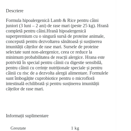
Descriere
Formula hipoalergenică Lamb & Rice pentru câini
juniori (3 luni – 2 ani) de rase mari (peste 25 kg). Hrană
completă pentru câini.Hrană hipoalergenică
superpremium cu o singură sursă de proteine animale,
concepută pentru dezvoltarea sănătoasă și susținerea
imunității cățeilor de rase mari. Sursele de proteine
selectate sunt non-alergenice, ceea ce reduce la
minimum probabilitatea de reacții alergice. Hrana este
potrivită în special pentru câinii cu digestie sensibilă,
pentru câinii cu cerințe nutriționale speciale și pentru
câinii cu risc de a dezvolta alergii alimentare. Formulele
sunt îmbogățite cuprobiotice pentru o microfloră
intestinală echilibrată și pentru susținerea imunității
cățeilor de rase mari.
Informații suplimentare
Greutate
1 kg