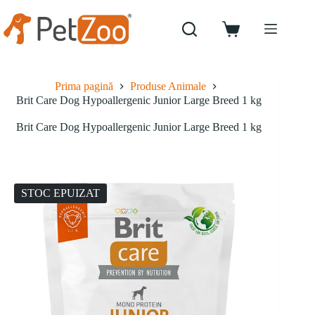
Sari
la
conținut
Coș
de
cumpărături
Prima pagină
Produse Animale
Brit Care Dog Hypoallergenic Junior Large Breed 1 kg
Brit Care Dog Hypoallergenic Junior Large Breed 1 kg
STOC EPUIZAT