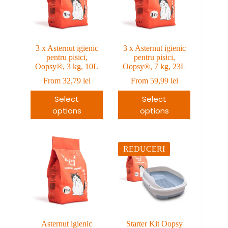
3 x Asternut igienic
3 x Asternut igienic
pentru pisici,
pentru pisici,
Oopsy®, 3 kg, 10L
Oopsy®, 7 kg, 23L
From
32,79
lei
From
59,99
lei
Select
Select
options
options
REDUCERI
Asternut igienic
Starter Kit Oopsy