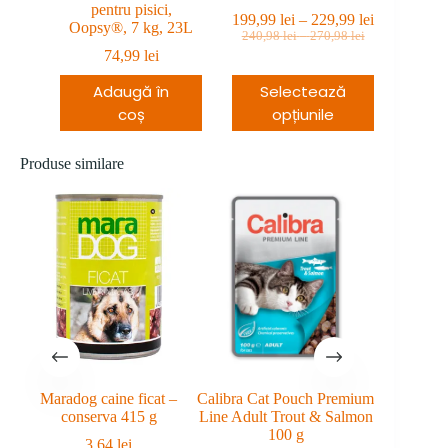
pentru pisici,
Interval
199,99
lei
–
229,99
lei
Oopsy®, 7 kg, 23L
Prețul
Prețul
Interval
de
240,98
lei
–
270,98
lei
de
inițial
curent
prețuri:
74,99
lei
prețuri:
a
este:
199,99 lei
240,98 lei
fost:
199,99 lei
Adaugă în
Selectează
până
până
240,98 lei
–
la
la
coș
opțiunile
–
229,99 leiInterval
270,98 lei
229,99 lei
270,98 leiInterval
de
de
prețuri:
Produse similare
prețuri:
199,99 lei
240,98 lei
până
până
la
la
229,99 lei.
270,98 lei.
Maradog caine ficat –
Calibra Cat Pouch Premium
Maracat
conserva 415 g
Line Adult Trout & Salmon
cons
100 g
3,64
lei
3