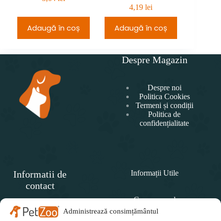
4,19
lei
Adaugă în coș
Adaugă în coș
Adau
Despre Magazin
Despre noi
Politica Cookies
Termeni și condiții
Politica de
confidențialitate
Informatii de
Informații Utile
contact
Cum comand
SC
PET
Administrează consimțământul
Politica de retur