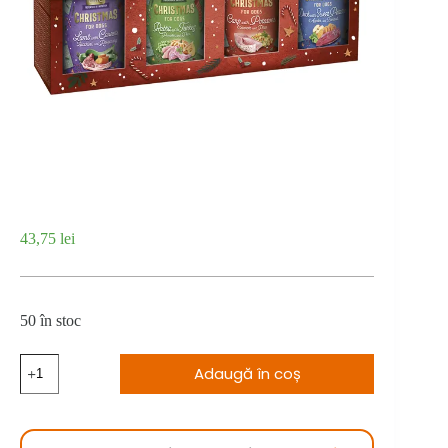
43,75
lei
50 în stoc
Cantitate
Adaugă în coș
Brit
Care
Dog
Christmas
Selection