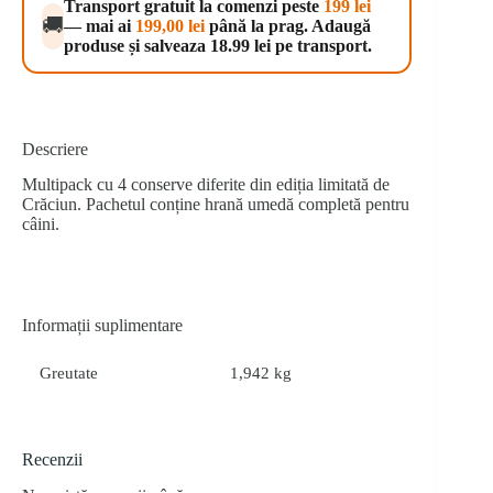
Transport gratuit la comenzi peste
199 lei
Cans
🚚
— mai ai
199,00
lei
până la prag. Adaugă
for
produse și salveaza 18.99 lei pe transport.
Dogs
4x400
g
Descriere
Multipack cu 4 conserve diferite din ediția limitată de
Crăciun. Pachetul conține hrană umedă completă pentru
câini.
Informații suplimentare
Greutate
1,942 kg
Recenzii