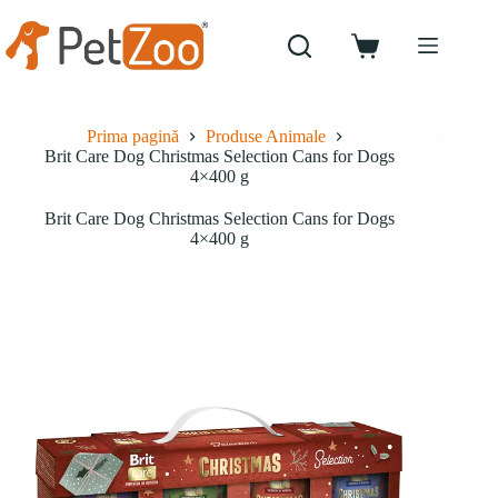
Sari
la
conținut
Coș
de
cumpărături
Prima pagină
Produse Animale
Brit Care Dog Christmas Selection Cans for Dogs
4×400 g
Brit Care Dog Christmas Selection Cans for Dogs
4×400 g