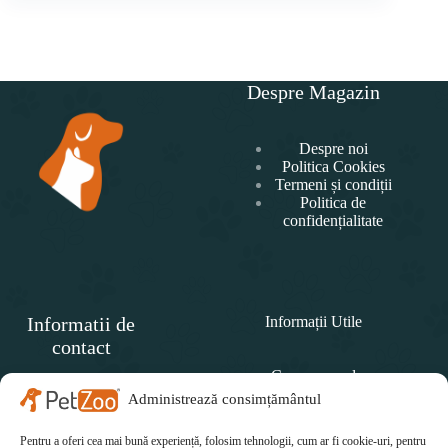
Despre Magazin
Despre noi
Politica Cookies
Termeni și condiții
Politica de
confidențialitate
Informatii de
Informații Utile
contact
Cum comand
SC
PET
Administrează consimțământul
Politica de retur
ZOO
CONCEPT SRL
Pentru a oferi cea mai bună experiență, folosim tehnologii, cum ar fi cookie-uri, pentru