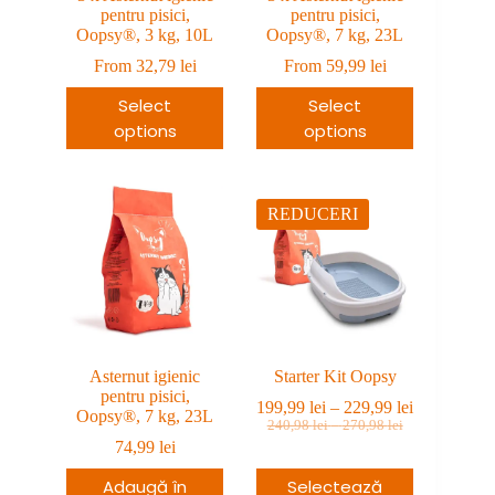
pentru pisici,
pentru pisici,
Oopsy®, 3 kg, 10L
Oopsy®, 7 kg, 23L
From
32,79
lei
From
59,99
lei
Select
Select
options
options
REDUCERI
Asternut igienic
Starter Kit Oopsy
pentru pisici,
Interval
199,99
lei
–
229,99
lei
Oopsy®, 7 kg, 23L
Prețul
Prețul
Interval
de
240,98
lei
–
270,98
lei
de
inițial
curent
prețuri:
74,99
lei
prețuri:
a
este:
199,99 lei
240,98 lei
fost:
199,99 lei
Adaugă în
Selectează
până
până