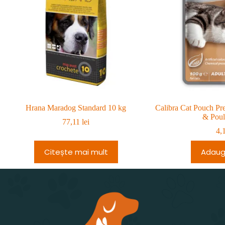
Hrana Maradog Standard 10 kg
Calibra Cat Pouch P
& Poul
77,11
lei
4,
Citește mai mult
Adaug