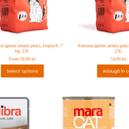
ut igienic pentru pisici, Oopsy®, 7
Asternut igienic pentru pisi
kg, 23L
23L
From
59,99
lei
74,99
lei
Select options
Adaugă în c