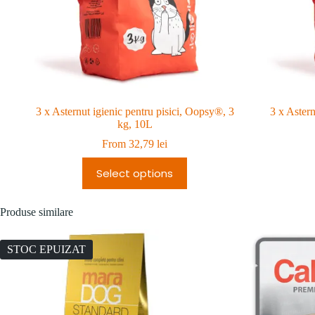
3 x Asternut igienic pentru pisici, Oopsy®, 3
3 x Astern
kg, 10L
From
32,79
lei
Select options
Produse similare
STOC EPUIZAT