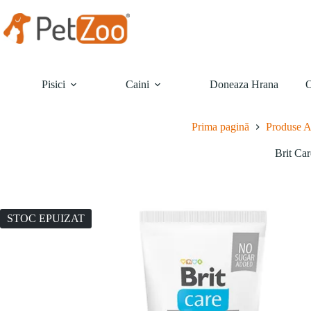
Sari
la
conținut
Pisici
Caini
Doneaza Hrana
O
Prima pagină
Produse 
Brit Ca
STOC EPUIZAT