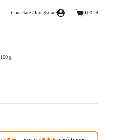
Conectare / Inregistrare
0,00
lei
Coș
de
cumpărături
 100 g
te
199 lei
— mai ai
199,00
lei
până la prag.