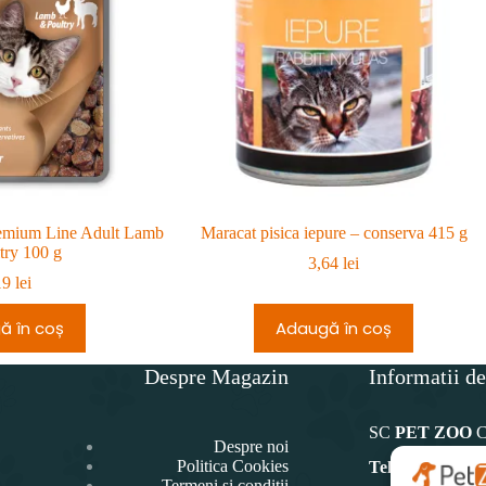
remium Line Adult Lamb
Maracat pisica iepure – conserva 415 g
try 100 g
3,64
lei
19
lei
ă în coș
Adaugă în coș
Despre Magazin
Informatii de
SC
PET ZOO
Despre noi
Politica Cookies
Telefon:
Termeni și condiții