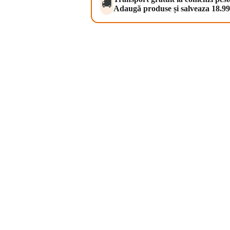
🚚
Adaugă produse și salveaza 18.99 