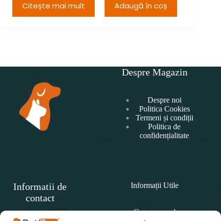
Citește mai mult
Adaugă în coș
Adau
Despre Magazin
Despre noi
Politica Cookies
Termeni și condiții
Politica de
confidențialitate
Informatii de
Informații Utile
contact
Cum comand
SC
PET