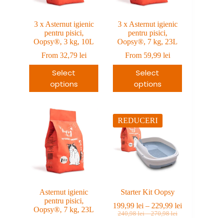
3 x Asternut igienic
3 x Asternut igienic
pentru pisici,
pentru pisici,
Oopsy®, 3 kg, 10L
Oopsy®, 7 kg, 23L
From
32,79
lei
From
59,99
lei
Select
Select
options
options
REDUCERI
Asternut igienic
Starter Kit Oopsy
pentru pisici,
Interval
199,99
lei
–
229,99
lei
Oopsy®, 7 kg, 23L
Prețul
Prețul
Interval
de
240,98
lei
–
270,98
lei