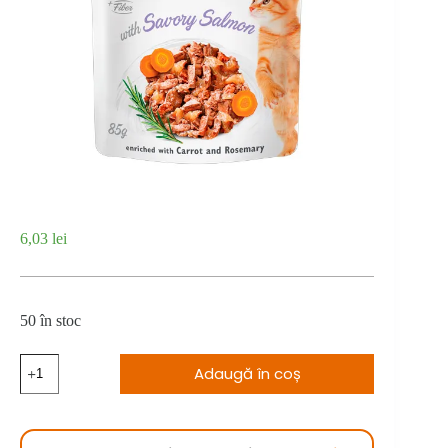
6,03
lei
50 în stoc
Cantitate
Adaugă în coș
Brit
Care
Cat
Kitten
Fillets