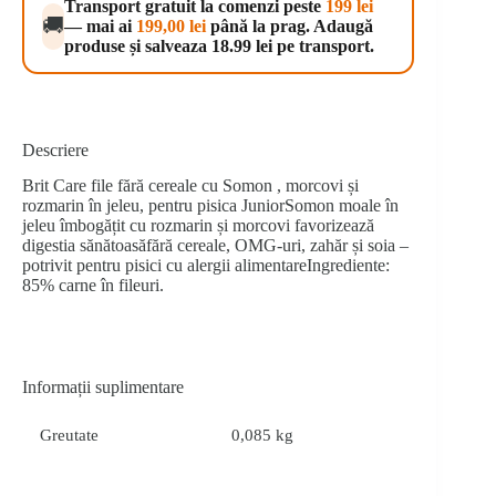
Transport gratuit la comenzi peste
199 lei
in
🚚
— mai ai
199,00
lei
până la prag. Adaugă
Jelly
produse și salveaza 18.99 lei pe transport.
with
Savory
Salmon
85
g
Descriere
Brit Care file fără cereale cu Somon , morcovi și
rozmarin în jeleu, pentru pisica JuniorSomon moale în
jeleu îmbogățit cu rozmarin și morcovi favorizează
digestia sănătoasăfără cereale, OMG-uri, zahăr și soia –
potrivit pentru pisici cu alergii alimentareIngrediente:
85% carne în fileuri.
Informații suplimentare
Greutate
0,085 kg