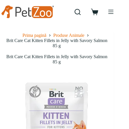
Sari
la
conținut
Coș
de
cumpărături
Prima pagină
Produse Animale
Brit Care Cat Kitten Fillets in Jelly with Savory Salmon
85 g
Brit Care Cat Kitten Fillets in Jelly with Savory Salmon
85 g