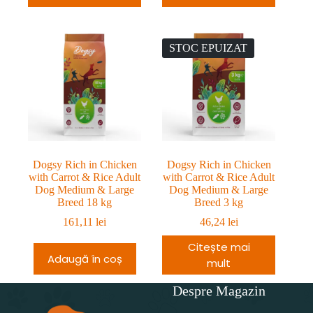
STOC EPUIZAT
Dogsy Rich in Chicken
Dogsy Rich in Chicken
with Carrot & Rice Adult
with Carrot & Rice Adult
Dog Medium & Large
Dog Medium & Large
Breed 18 kg
Breed 3 kg
161,11
lei
46,24
lei
Citește mai
Adaugă în coș
mult
Despre Magazin