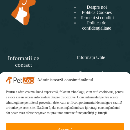
Despre noi
Politica Cookies
Termeni și condiții
Politica de
confidențialitate
Informatii de
Informații Utile
contact
Cum comand
SC
PET
Administrează consimțământul
Politica de retur
ZOO
CONCEPT SRL
Pentru a oferi cea mai bună experiență, folosim tehnologii, cum ar fi cookie-uri, pentru
Cum plătesc
Telefon:
a stoca și/sau accesa informațiile despre dispozitive. Consimțământul pentru aceste
tehnologii ne permite să procesăm date, cum ar fi comportamentul de navigare sau ID-
Cum se livrează
0771 415 812
uri unice pe acest site. Dacă nu îți dai consimțământul sau îți retragi consimțământul
Email:
dat poate avea afecte negative asupra unor anumite funcționalități și funcții.
office@petzoo.ro
Acceptă